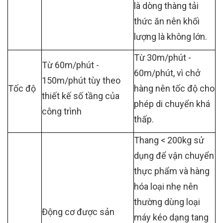
là dòng thàng tải
thức ăn nên khối
lượng là không lớn.
Từ 30m/phút -
Từ 60m/phút -
60m/phút, vì chở
150m/phút tùy theo
Tốc độ
hàng nên tốc độ cho
thiết kế số tầng của
phép di chuyển khá
công trình
thấp.
Thang < 200kg sử
dụng để vận chuyển
thực phẩm và hàng
hóa loại nhẹ nên
thường dùng loại
Động cơ được sản
máy kéo dạng tang