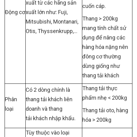
xuất từ các hãng sản
cuốn cáp.
Động cơ
xuất lớn như: Fuji,
Thang > 200kg
Mitsubishi, Montanari,
mang tính chất sử
Otis, Thyssenkrupp,...
dụng để nâng các
hàng hóa nặng nên
đông cơ thường
dùng giống như
thang tải khách
Thang tải thực
Có 2 dòng chính là
phẩm nhẹ < 200kg
Phân
thang tải khách liên
loại
doanh và thang
Thang tải oto, hàng
tải khách nhập khẩu.
hóa > 200kg
Tùy thuộc vào loại