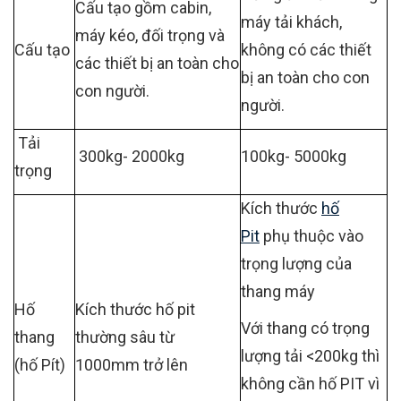
Cấu tạo gồm cabin,
máy tải khách,
máy kéo, đối trọng và
Cấu tạo
không có các thiết
các thiết bị an toàn cho
bị an toàn cho con
con người.
người.
Tải
300kg- 2000kg
100kg- 5000kg
trọng
Kích thước
hố
Pit
phụ thuộc vào
trọng lượng của
thang máy
Hố
Kích thước hố pit
Với thang có trọng
thang
thường sâu từ
lượng tải <200kg thì
(hố Pít)
1000mm trở lên
không cần hố PIT vì