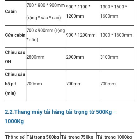
700 * 800 * 900mm
900 * 1100 *
1300 * 1500 *
Cabin
1200mm
1600mm
(rộng * sâu * cao)
700 x 900mm (rộng
Cửa cabin
900 * 1200mm
1300 * 1600mm
* sâu)
Chiều cao
2800mm
2900mm
3100mm
OH
Chiều sâu
hố pit
700mm
700mm
700mm
(min)
2.2.Thang máy tải hàng tải trọng từ 500Kg –
1000Kg
Thông số
Tải trọng 500kg
Tải trọng 750kg
Tải trọng 1000kg