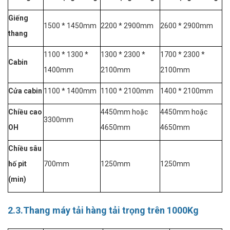
Giếng
1500 * 1450mm
2200 * 2900mm
2600 * 2900mm
thang
1100 * 1300 *
1300 * 2300 *
1700 * 2300 *
Cabin
1400mm
2100mm
2100mm
Cửa cabin
1100 * 1400mm
1100 * 2100mm
1400 * 2100mm
Chiều cao
4450mm hoặc
4450mm hoặc
3300mm
OH
4650mm
4650mm
Chiều sâu
hố pit
700mm
1250mm
1250mm
(min)
2.3.Thang máy tải hàng tải trọng trên 1000Kg