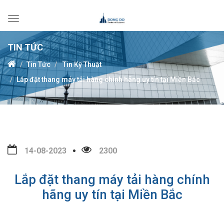
Toggle
navigation
TIN TỨC
Tin Tức
Tin Kỹ Thuật
Lắp đặt thang máy tải hàng chính hãng uy tín tại Miền Bắc
14-08-2023
2300
Lắp đặt thang máy tải hàng chính
hãng uy tín tại Miền Bắc