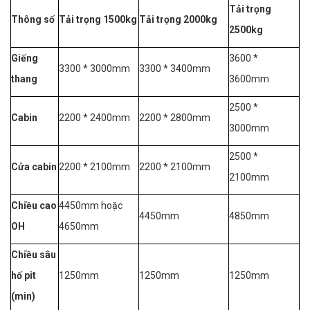
Tải trọng
Thông số
Tải trọng 1500kg
Tải trọng 2000kg
2500kg
Giếng
3600 *
3300 * 3000mm
3300 * 3400mm
thang
3600mm
2500 *
Cabin
2200 * 2400mm
2200 * 2800mm
3000mm
2500 *
Cửa cabin
2200 * 2100mm
2200 * 2100mm
2100mm
Chiều cao
4450mm hoặc
4450mm
4850mm
OH
4650mm
Chiều sâu
hố pit
1250mm
1250mm
1250mm
(min)