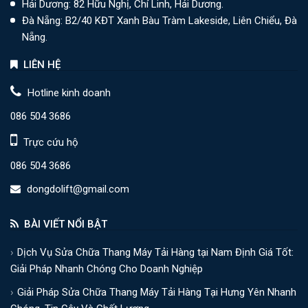
Hải Dương: 82 Hữu Nghị, Chí Linh, Hải Dương.
hố như nào? Hành lang bé, muốn hành lang to thêm 110mm, xây
thành viên đó nếu xét thấy tất cả thông tin cá nhân của thành viên
Đà Nẵng: B2/40 KĐT Xanh Bàu Tràm Lakeside, Liên Chiểu, Đà
tường thang máy 110mm có được không tại sao ? Bố trí lỗ thông
đó cung cấp khi đăng ký ban đầu là không chính xác.
Nẵng.
gió đối với phòng máy ra sao? Tiếp địa thang máy như nào ? Điện
LIÊN HỆ
thang máy: Tính toán Aptomat và dây 3 pha cho thang máy số
lượng? Xây thang máy cho nhà cải tạo không ép cọc thang máy
Hotline kinh doanh
được. Cách xử lý như thế nào? [Tư vấn lắp đặt thang máy Tải
086 504 3686
khách - thang máy gia đình] Thông tin về chúng tôi: 📞 Hotline: 086
Trực cứu hộ
504 3686 📍 Địa chỉ: LK 03-03, Khu Đô Thị Hinode Royal Park, Xã
Kim Chung, Huyện Hoài Đức, Hà Nội 🌐 Theo dõi Đông Đô tại D.D-
086 504 3686
Omnichannel
dongdolift@gmail.com
BÀI VIẾT NỔI BẬT
Dịch Vụ Sửa Chữa Thang Máy Tải Hàng tại Nam Định Giá Tốt:
Giải Pháp Nhanh Chóng Cho Doanh Nghiệp
Giải Pháp Sửa Chữa Thang Máy Tải Hàng Tại Hưng Yên Nhanh