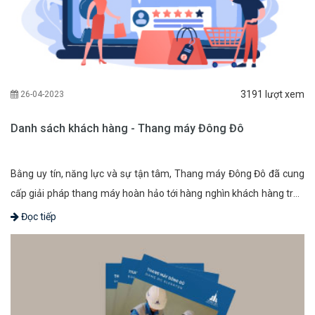
3191 lượt xem
26-04-2023
Danh sách khách hàng - Thang máy Đông Đô
Bằng uy tín, năng lực và sự tận tâm, Thang máy Đông Đô đã cung
cấp giải pháp thang máy hoàn hảo tới hàng nghìn khách hàng trên
cả nước. Bản danh sách này sẽ cung cấp cho Quý khách hàng, Quý
Đọc tiếp
đối tác cái nhìn tổng thể về quy mô to lớn của chúng tôi. Trong bản
danh sách này, mọi người có thể xem được tên, địa chỉ, cấu hình
thang cùng các giải pháp lắp đặt thang máy inox hay thang máy
kính. Bên cạnh đó, Quý khách hàng, Quý đối tác còn có thể tham
khảo các giải pháp thang máy phi tiêu chuẩn cho những công trình