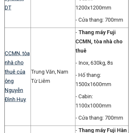
DT
1200x1200mm
- Cửa thang: 700mm
-
Thang máy Fuji
CCMN, tòa nhà cho
thuê
CCMN, tòa
nhà cho
- Inox, 630kg, 8s
thuê của
Trung Văn, Nam
- Hố thang:
ông
Từ Liêm
1500x1600mm
Nguyễn
- Cabin:
Đình Huy
1100x1000mm
- Cửa thang: 700mm
-
Thang máy Fuji Hàn