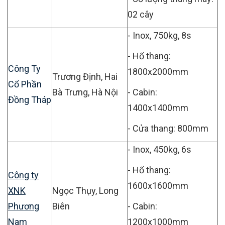
02 cây
- Inox, 750kg, 8s
- Hố thang:
Công Ty
1800x2000mm
Trương Định, Hai
Cổ Phần
Bà Trưng, Hà Nội
- Cabin:
Đồng Tháp
1400x1400mm
- Cửa thang: 800mm
- Inox, 450kg, 6s
- Hố thang:
Công ty
1600x1600mm
XNK
Ngọc Thụy, Long
Phương
Biên
- Cabin:
Nam
1200x1000mm