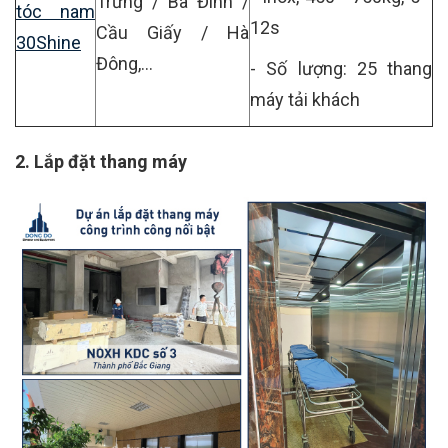
Trưng / Ba Đình /
tóc nam
12s
Cầu Giấy / Hà
30Shine
Đông,...
- Số lượng: 25 thang
máy tải khách
2. Lắp đặt thang máy