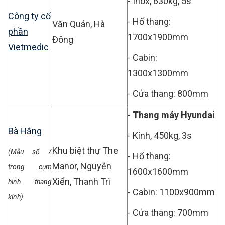
- Inox, 630kg, 5s
Công ty cổ
- Hố thang:
Văn Quán, Hà
phần
1700x1900mm
Đông
Vietmedic
- Cabin:
1300x1300mm
- Cửa thang: 800mm
-
Thang máy Hyundai
Bà Hằng
- Kính, 450kg, 3s
Khu biệt thự The
(Mẫu số 7
- Hố thang:
Manor, Nguyễn
trong cụm
1600x1600mm
Xiển, Thanh Trì
hình thang
- Cabin: 1100x900mm
kính)
- Cửa thang: 700mm