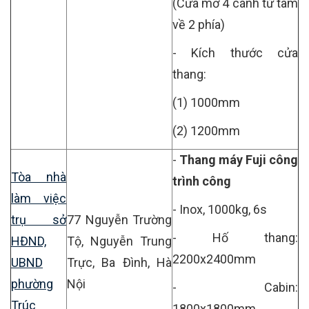
(Cửa mở 4 cánh từ tâm
về 2 phía)
- Kích thước cửa
thang:
(1) 1000mm
(2) 1200mm
-
Thang máy Fuji công
Tòa nhà
trình công
làm việc
- Inox, 1000kg, 6s
trụ sở
77 Nguyễn Trường
- Hố thang:
HĐND,
Tộ, Nguyễn Trung
2200x2400mm
UBND
Trực, Ba Đình, Hà
phường
Nội
- Cabin:
Trúc
1800x1800mm