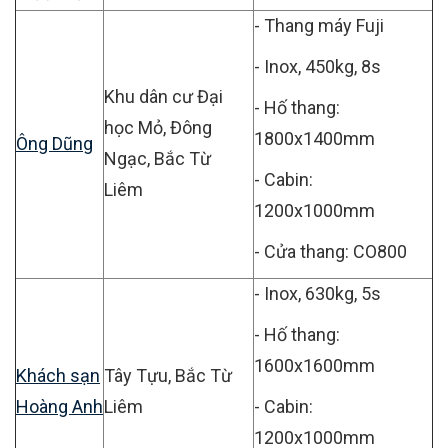
- Thang máy Fuji
- Inox,
450kg,
8s
Khu dân cư Đại
- Hố thang:
học Mỏ, Đông
1800x1400mm
Ông Dũng
Ngạc, Bắc Từ
- Cabin:
Liêm
1200x1000mm
- Cửa thang: CO800
- Inox, 630kg, 5s
- Hố thang:
1600x1600mm
Khách sạn
Tây Tựu, Bắc Từ
Hoàng Anh
Liêm
- Cabin:
1200x1000mm