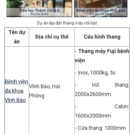
Dự án lắp đặt thang máy nổi bật
Tên dự
Địa chỉ cụ thể
Cấu hình thang
án
-
Thang máy Fuji bệnh
viện
- Inox, 1000kg, 5s
Bệnh viện
- Hố thang:
Vĩnh Bảo, Hải
đa khoa
2000x2600mm
Phòng
Vĩnh Bảo
- Cabin:
1600x2000mm
- Cửa thang: 1000mm