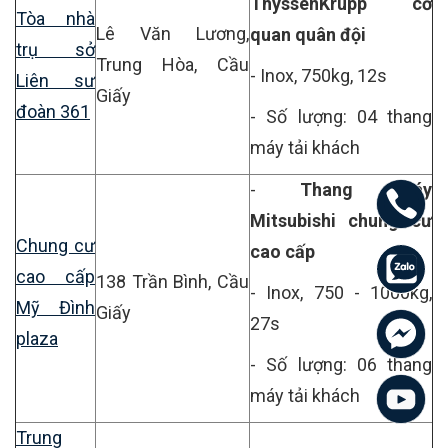
ThyssenKrupp cơ
Tòa nhà
Lê Văn Lương,
quan quân đội
trụ sở
Trung Hòa, Cầu
- Inox, 750kg, 12s
Liên sư
Giấy
đoàn 361
- Số lượng: 04 thang
máy tải khách
-
Thang máy
Mitsubishi chung cư
Chung cư
cao cấp
cao cấp
138 Trần Bình, Cầu
- Inox, 750 - 1000kg,
Mỹ Đình
Giấy
27s
plaza
- Số lượng: 06 thang
máy tải khách
Trung