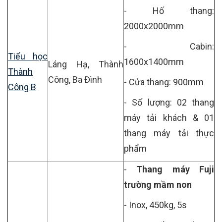
- Hố thang:
2000x2000mm
- Cabin:
Tiểu học
1600x1400mm
Láng Hạ, Thành
Thành
Công, Ba Đình
- Cửa thang: 900mm
Công B
- Số lượng: 02 thang
máy tải khách & 01
thang máy tải thực
phẩm
-
Thang máy Fuji
trường mầm non
- Inox, 450kg, 5s