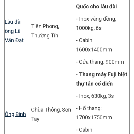
Quốc cho lâu đài
- Inox vàng đồng,
Lâu đài
Tiền Phong,
1000kg, 6s
ông Lê
Thường Tín
Văn Đạt
- Cabin:
1600x1400mm
- Cửa thang: 900mm
-
Thang máy Fuji biệt
thự tân cổ điển
- Inox, 630kg, 3s
- Hố thang:
Chùa Thông, Sơn
Ông Bình
1700x1750mm
Tây
- Cabin: