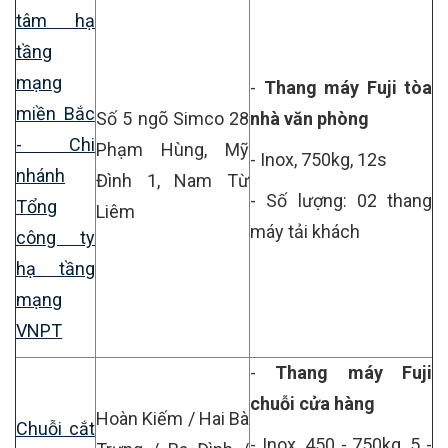
tâm hạ
tầng
mạng
-
Thang máy Fuji tòa
miền Bắc
Số 5 ngõ Simco 28
nhà văn phòng
- Chi
Phạm Hùng, Mỹ
- Inox, 750kg, 12s
nhánh
Đình 1, Nam Từ
- Số lượng: 02 thang
Tổng
Liêm
máy tải khách
công ty
hạ tầng
mạng
VNPT
-
Thang máy Fuji
chuỗi cửa hàng
Hoàn Kiếm / Hai Bà
Chuỗi cắt
- Inox, 450 - 750kg, 5 -