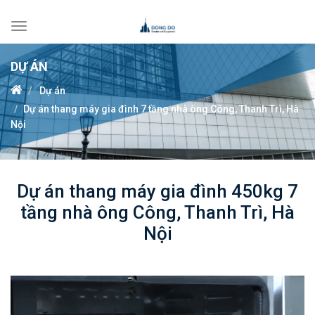
Toggle
navigation
DỰ ÁN
Dự án
Dự án thang máy gia đình 7 tầng nhà ông Công, Thanh Trì, Hà
Nội
Dự án thang máy gia đình 450kg 7
tầng nhà ông Công, Thanh Trì, Hà
Nội