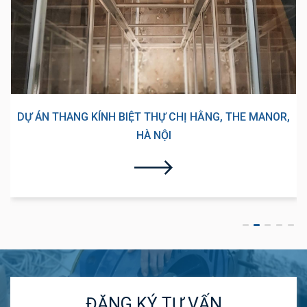
DỰ ÁN THANG MÁY TẢI KHÁCH 450KG TẠI CÔNG TY XNK
PHƯƠNG NAM, LONG BIÊN, HÀ NỘI
ĐĂNG KÝ TƯ VẤN