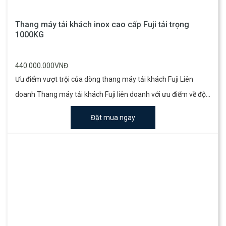
Thang máy tải khách inox cao cấp Fuji tải trọng
1000KG
440.000.000VNĐ
Ưu điểm vượt trội của dòng thang máy tải khách Fuji Liên
doanh Thang máy tải khách Fuji liên doanh với ưu điểm về độ
bền và giá thành tốt hiện nay đang dần trở nên phổ biến tại
Đặt mua ngay
Việt Nam. Thang máy liên doanh với đặc điểm chỉ nhập khẩu
các thiết bị như máy kéo, hệ thống điều khiển và các vật liệu ...