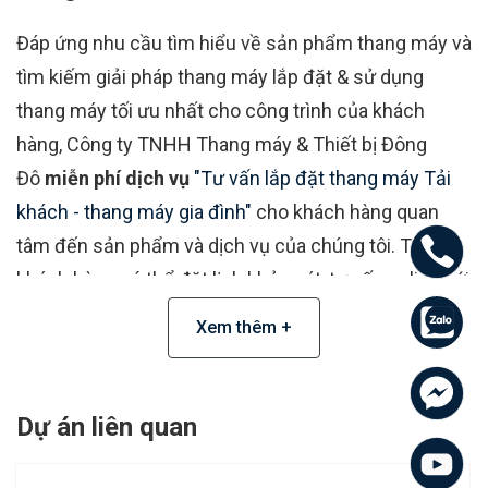
Đáp ứng nhu cầu tìm hiểu về sản phẩm thang máy và
tìm kiếm giải pháp thang máy lắp đặt & sử dụng
thang máy tối ưu nhất cho công trình của khách
hàng, Công ty TNHH Thang máy & Thiết bị Đông
Đô
miễn phí dịch vụ
"Tư vấn lắp đặt thang máy Tải
khách - thang máy gia đình"
cho khách hàng quan
tâm đến sản phẩm và dịch vụ của chúng tôi. Tại đây
khách hàng có thể đặt lịch khảo sát, tư vấn online với
chuyên viên tư vấn và kỹ sư Thang máy Đông Đô về
Xem thêm +
công trình của mình. Lựa chọn sản phẩm theo mức
giá và mẫu mã yêu thích, đồng thời để lại những câu
hỏi mà quý khách đang gặp phải, hotline
086 504
Dự án liên quan
3686
của chúng tôi luôn sẵn sàng hỗ trợ quý khách
24/24.