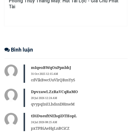
Phong Thủy Thang Máy: Hút Tài Lộc - Gia Chủ Phát
Tài
Bình luận
mIqeoBWqOxPpnbhJ
31 Oct 2025 12:15 AM
cdVlkBwcUuVlrQBmYyS
DpvzawLZzRaVCqRaMO
20 Jul 2026 12:24 AM
qvypqInELhdsnDHmeM
tDiDuesftNEhqiDTHopL
24 Jul 2026 08:25 AM
pxTPBiAeHgLnBCiCZ