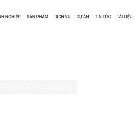
H NGHIỆP
SẢN PHẨM
DỊCH VỤ
DỰ ÁN
TIN TỨC
TÀI LIỆU
nh vàng cao cấp Fuji Tải trọng 350Kg