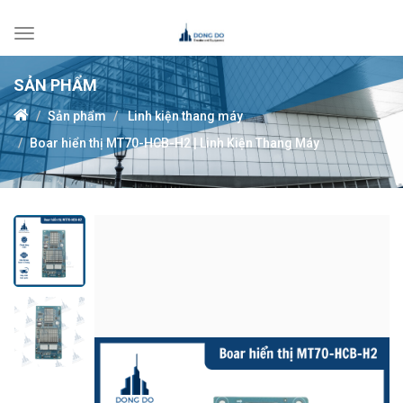
Toggle
navigation
SẢN PHẨM
Sản phẩm
Linh kiện thang máy
Boar hiển thị MT70-HCB-H2 | Linh Kiện Thang Máy