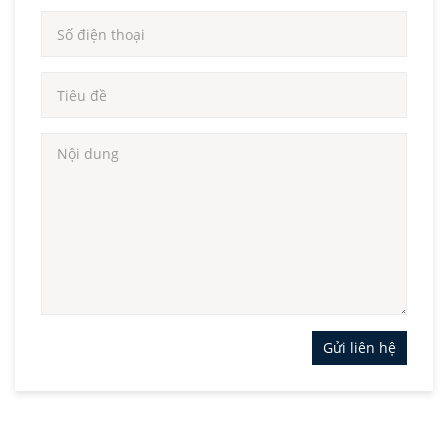
📞
Hotline:
086 504 3686
🌐
Email:
dongdolift@gmail.com
📍
Địa chỉ:
LK 03-03, Khu Đô Thị Hinode Royal Park,
Xã Kim Chung, Huyện Hoài Đức, Hà Nội
📩 Liên hệ ngay để nhận báo giá tốt nhất!
Gửi liên hệ