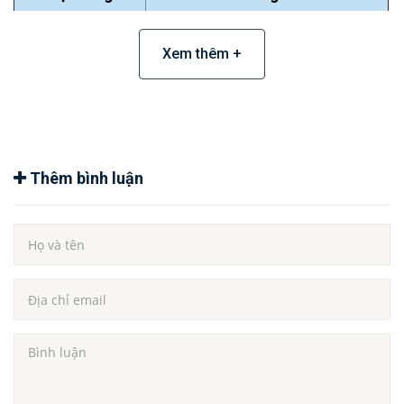
Mã sản phẩm
MT70-HCB-H2
Xem thêm +
Điện áp hoạt
12V - 24V
động
Công nghệ hiển
LED / LCD
thị
Thêm bình luận
Tích hợp tính
Hiển thị số tầng, mũi tên hướng
năng
di chuyển, cảnh báo lỗi
Thang máy tải khách, gia đình, tải
Ứng dụng
hàng
Bảo hành
12 tháng chính hãng
3. Ưu Điểm Nổi Bật