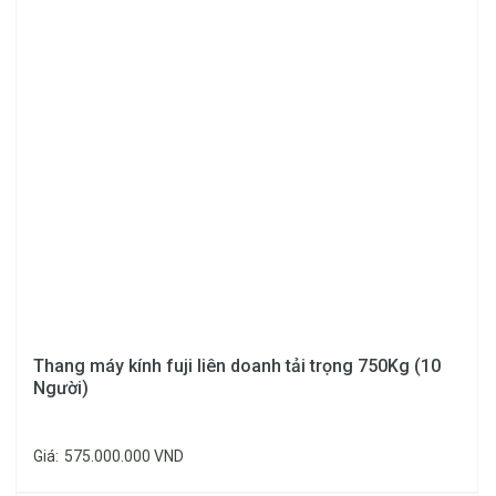
Thang máy kính
KHUNG THÉP
Thang máy kính fuji liên doanh tải trọng 750Kg (10
Thép dầy
Người)
Khung thép chấn C100-
4mm
120x50, sơn tĩnh điện 3
Giá:
575.000.000 VND
Thép dầy
lớp