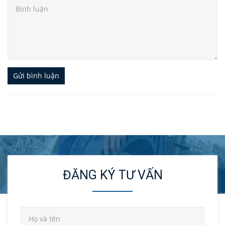
và 1 CB 1 pha - 5A.
Đặc điểm của thi công lắp đặt thang máy kính
:
Thi công phức tạp, giá cao hơn
Đi dây chỉn chu, gọn gàng, vuông vắn
Liên kết chủ yếu = bulong
Sử dụng dầu trong suốt, không lộ, đảm bảo
Gửi bình luận
tính thẩm mỹ cao
Yêu cầu tay nghề kỹ sư cao
ĐĂNG KÝ TƯ VẤN