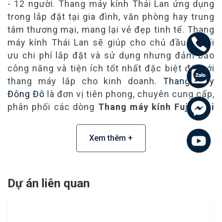
- 12 người. Thang máy kính Thái Lan ứng dụng
trong lắp đặt tại gia đình, văn phòng hay trung
tâm thương mại, mang lại vẻ đẹp tinh tế. Thang
máy kính Thái Lan sẽ giúp cho chủ đầu tư tối
ưu chi phí lắp đặt và sử dụng nhưng đảm bảo
công năng và tiện ích tốt nhất đặc biệt đối với
thang máy lắp cho kinh doanh.
Thang máy
Đông Đô
là đơn vị tiên phong, chuyên cung cấp,
phân phối các dòng
Thang máy kính Fuji Thái
Lan
bền, êm, an toàn, với giá tốt tại Việt Nam.
Xem thêm +
1. Giới thiệu chung thang máy Kính
Fuji Thái Lan
Dự án liên quan
Thang máy Kính Fuji Thái Lan sử dụng công nghệ
kéo của Fuji mang đến cho khách hàng trải nghiệm
được sở hữu một sản phẩm với độ êm ái, không