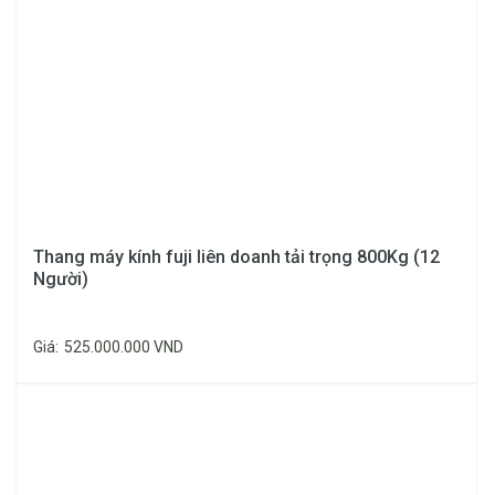
KG
KW
KW
D =
900
1400
–
1600
W =
1400
–
Thang máy kính fuji liên doanh tải trọng 800Kg (12
Người)
1600
1000
CO800
6.7
7.5
610
KG
– 900
KW
KW
D =
Giá:
525.000.000 VND
1600
–
1800