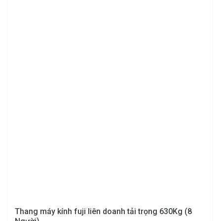
5mm
KÍNH
BAO CHE
Dầy
8.38mm
Dầy
Kính dán an toàn trong
10.38mm
suốt
Dầy
12mm
Kính mầu
Thang máy kính fuji liên doanh tải trọng 630Kg (8
Dầy