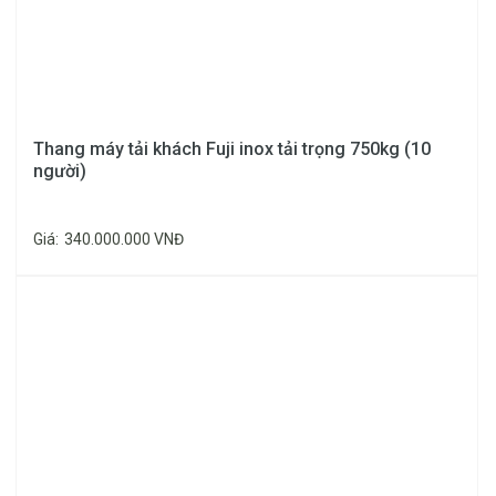
1200
W =
1000
–
Thang máy tải khách Fuji inox tải trọng 750kg (10
550KG
CO
1200
4.3
5.5
người)
- 630
700 –
575
KW
KW
D =
KG
800
Giá:
340.000.000 VNĐ
1200
–
1400
W =
1200
–
CO
1400
750
5.4
7.5
800-
595