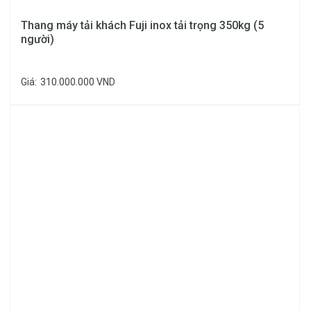
W =
Thang máy tải khách Fuji inox tải trọng 350kg (5
900 –
người)
1100
CO
350
3.1
5.5
600 –
560
D =
Giá:
310.000.000 VND
KG
KW
KW
700
900
–
1100
W =
900 –
1200
CO
450
3.1
5.5
700 –
565
D =
KG
KW
KW
800
1000
–