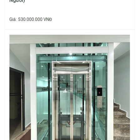
Người)
8.38mm
Giá:
530.000.000 VNĐ
Dầy
10.38mm
Kính cường lực
Dầy
12mm
Kính mầu
*Bảng giá áp dụng đối với thang máy 9 điểm dừng trở
xuống, đã bao gồm khung thép và vách kính.
3. Lưu ý khi thi công lắp đặt thang máy
kính Fuji Thái Lan