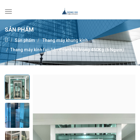
Toggle
navigation
SẢN PHẨM
Sản phẩm
Thang máy khung kính
Thang máy kính fuji liên doanh tải trọng 450Kg (6 Người)