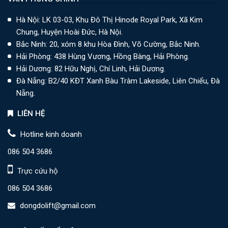
Hà Nội: LK 03-03, Khu Đô Thị Hinode Royal Park, Xã Kim
W =
Chung, Huyện Hoài Đức, Hà Nội.
900 –
Bắc Ninh: 20, xóm 8 khu Hòa Đình, Võ Cường, Bắc Ninh.
1200
Hải Phòng: 438 Hùng Vương, Hồng Bàng, Hải Phòng.
CO
5.5
Hải Dương: 82 Hữu Nghị, Chí Linh, Hải Dương.
450kg
700 –
3.1 KW
535.000.000
D =
KW
Đà Nẵng: B2/40 KĐT Xanh Bàu Tràm Lakeside, Liên Chiểu, Đà
800
1000
Nẵng.
–
LIÊN HỆ
1200
Hotline kinh doanh
W =
086 504 3686
1000
Trực cứu hộ
–
086 504 3686
CO
1200
550 -
5.5
dongdolift@gmail.com
700 –
4.3 KW
545.00.000
630kg
KW
D =
800