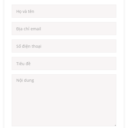
3.0 -
350 -
1
MGD87
87mm
3.4kw
450kg
3.0 -
400 -
2
MGD100
100mm
4.4kw
630kg
3.0 -
450 -
3
MN200
200mm
6.4kw
630kg
3.4 -
800 -
4
MN320
320mm
13.8kw
1000kg