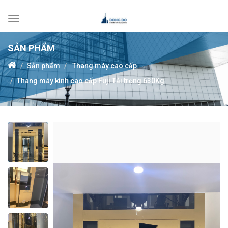
Toggle
navigation
SẢN PHẨM
Sản phẩm
Thang máy cao cấp
Thang máy kính cao cấp Fuji Tải trọng 630Kg