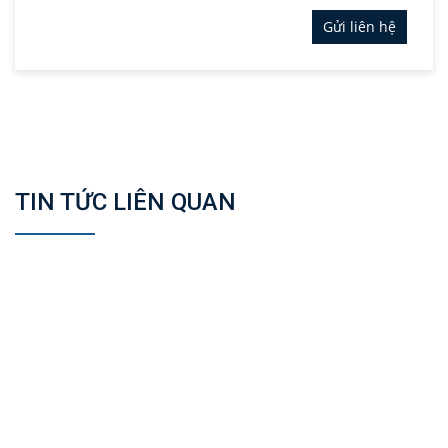
Gửi liên hệ
TIN TỨC LIÊN QUAN
Thang máy kính Fuji
2. Báo giá thang máy kính Fuji Korea