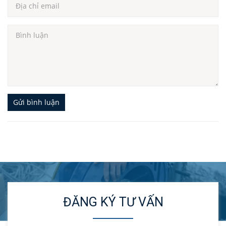
hiện đại, những giải pháp đột phá nhằm mang đến
cho khách hàng những sản phẩm chất lượng, cao
cấp nhất.
Với hàng chục mẫu máy kéo, liên doanh Đông Đô -
Fuji tự tin có thể đem đến giải pháp thang máy cho
mọi khách hàng, nhất là những khách hàng khó tính
Gửi bình luận
nhất. Chúng tôi cung cấp các mẫu máy kéo có
đường kính trục puly linh hoạt, từ 80 - 520mm.
Đường
Loại
Tải
kính
Công
STT
máy
trọng
trục
suất
ĐĂNG KÝ TƯ VẤN
kéo
tối đa
puly