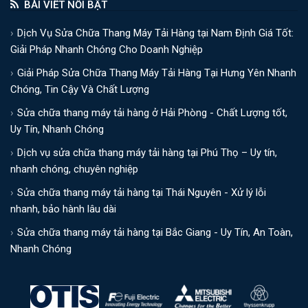
BÀI VIẾT NỔI BẬT
1200
–
Dịch Vụ Sửa Chữa Thang Máy Tải Hàng tại Nam Định Giá Tốt:
Giải Pháp Nhanh Chóng Cho Doanh Nghiệp
1400
Giải Pháp Sửa Chữa Thang Máy Tải Hàng Tại Hưng Yên Nhanh
750 -
vui lòng liên
Chóng, Tin Cậy Và Chất Lượng
1000kg
hệ
Sửa chữa thang máy tải hàng ở Hải Phòng - Chất Lượng tốt,
Uy Tín, Nhanh Chóng
Dịch vụ sửa chữa thang máy tải hàng tại Phú Thọ – Uy tín,
*Bảng giá đã bao gồm khung thép, kính bao che an
nhanh chóng, chuyên nghiệp
toàn trong suốt
Sửa chữa thang máy tải hàng tại Thái Nguyên - Xử lý lỗi
nhanh, bảo hành lâu dài
Các phát sinh khách theo yêu cầu (Chỉ áp dụng
Sửa chữa thang máy tải hàng tại Bắc Giang - Uy Tín, An Toàn,
với thang máy 5 điểm dừng)
Nhanh Chóng
Tăng tốc độ thang máy: + 9,000,000đ
Sử dụng cửa lùa về 1 phía: +12,000,000đ