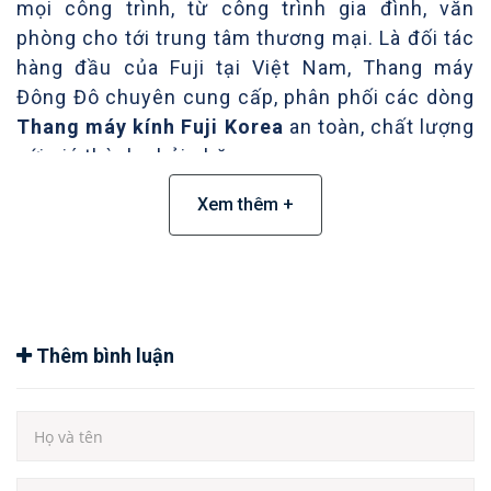
mọi công trình, từ công trình gia đình, văn
phòng cho tới trung tâm thương mại. Là đối tác
hàng đầu của Fuji tại Việt Nam,
Thang máy
Đông Đô
chuyên cung cấp, phân phối các dòng
Thang máy kính Fuji Korea
an toàn, chất lượng
với giá thành phải chăng.
Xem thêm +
1. Giới thiệu chung
Với khát vọng chinh phục những đỉnh cao mới, làm
hài lòng mọi nhu cầu của khách hàng, Thang máy
Đông Đô luôn thúc đẩy bên đối tác thang máy Fuji
Thêm bình luận
phải thay đổi từng ngày. Dù cho đã đạt được những
thành công nhất định nhưng chúng tôi luôn phát
triển, thay đổi cùng những ý tưởng mới. Chúng tôi áp
dụng những suy nghĩ sáng tạo, những công nghệ