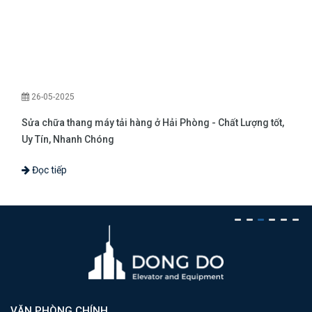
KT
KT
Cửa
Cabin
Máy
Tủ
Thang
Tải
(H
Kéo
Tiêu
Đơn Giá (
(H =
26-05-2025
Trọng
2200
Tiêu
Chuẩn
VNÐ)
2000
Sửa chữa thang máy tải hàng ở Hải Phòng - Chất Lượng tốt,
–
Chuẩn
FUJI
–
Uy Tín, Nhanh Chóng
2300)
2200)
Đọc tiếp
W =
900 –
CO
1100
5.5
350kg
600 –
3.1 KW
525.000.000
KW
D =
700
900 –
1100
VĂN PHÒNG CHÍNH