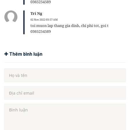
0365254589
Trí Ng
02 Nov 2022 03:57 AM
toi muon lap thang gia dinh, chi phi tot, goi t
0365254589
Thêm bình luận