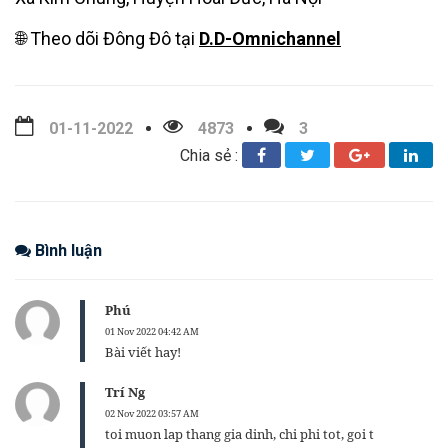
🌐 Theo dõi Đông Đô tại
D.D-Omnichannel
01-11-2022
4873
3
Chia sẻ :
Bình luận
Phú
01 Nov 2022 04:42 AM
Bài viết hay!
Trí Ng
02 Nov 2022 03:57 AM
toi muon lap thang gia dinh, chi phi tot, goi t