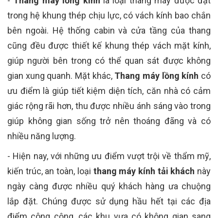
-
Thang máy lồng kính
là loại thang máy được đặt
trong hệ khung thép chịu lực, có vách kính bao chắn
bên ngoài. Hệ thống cabin và cửa tầng của thang
cũng đều được thiết kế khung thép vách mặt kính,
giúp người bên trong có thể quan sát được không
gian xung quanh. Mặt khác,
Thang máy lồng kính
có
ưu điểm là giúp tiết kiệm diện tích, căn nhà có cảm
giác rộng rãi hơn, thu được nhiều ánh sáng vào trong
giúp không gian sống trở nên thoáng đãng và có
nhiều năng lượng.
- Hiện nay, với những ưu điểm vượt trội về thẩm mỹ,
kiến trúc, an toàn, loại
thang máy kính tải khách
này
ngày càng được nhiều quý khách hàng ưa chuộng
lắp đặt. Chúng được sử dụng hầu hết tại các địa
điểm công cộng, các khu vựa có không gian sang