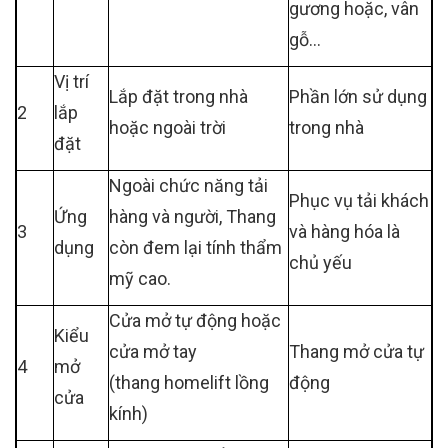
gương hoặc, vân
gỗ…
Vị trí
Lắp đặt trong nhà
Phần lớn sử dụng
2
lắp
hoặc ngoài trời
trong nhà
đặt
Ngoài chức năng tải
Phục vụ tải khách
Ứng
hàng và người, Thang
3
và hàng hóa là
dụng
còn đem lại tính thẩm
chủ yếu
mỹ cao.
Cửa mở tự động hoặc
Kiểu
cửa mở tay
Thang mở cửa tự
4
mở
(thang homelift lồng
động
cửa
kính)