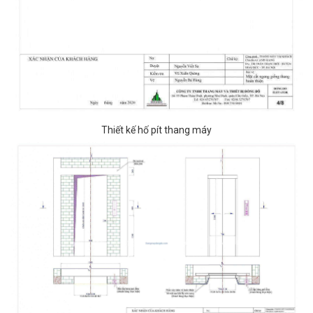
Thiết kế hố pít thang máy