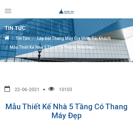
Toggle
navigation
TIN TỨC
Tin Tức
Lắp Đặt Thang Máy Gia Đình, Tải Khách
Mẫu Thiết Kế Nhà 5 Tầng Có Thang Máy Đẹp
22-06-2021
10103
Mẫu Thiết Kế Nhà 5 Tầng Có Thang
Máy Đẹp