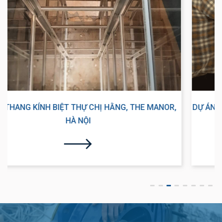
DỰ ÁN THANG MÁY TẢI KHÁCH 450KG TẠI CÔNG TY XNK
PHƯƠNG NAM, LONG BIÊN, HÀ NỘI