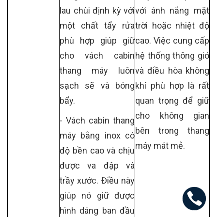
lau chùi định kỳ với
với ánh nắng mặt
một chất tẩy rửa
trời hoặc nhiệt độ
phù hợp giúp giữ
cao. Việc cung cấp
cho vách cabin
hệ thống thông gió
thang máy luôn
và điều hòa không
sạch sẽ và bóng
khí phù hợp là rất
bẩy.
quan trọng để giữ
cho không gian
- Vách cabin thang
bên trong thang
máy bằng inox có
máy mát mẻ.
độ bền cao và chịu
được va đập và
trầy xước. Điều này
giúp nó giữ được
hình dáng ban đầu