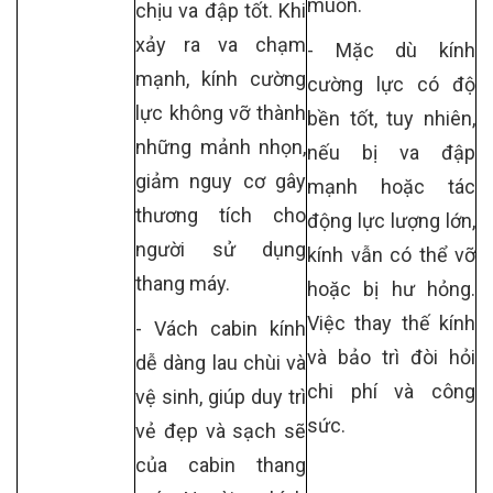
muốn.
chịu va đập tốt. Khi
xảy ra va chạm
- Mặc dù kính
mạnh, kính cường
cường lực có độ
lực không vỡ thành
bền tốt, tuy nhiên,
những mảnh nhọn,
nếu bị va đập
giảm nguy cơ gây
mạnh hoặc tác
thương tích cho
động lực lượng lớn,
người sử dụng
kính vẫn có thể vỡ
thang máy.
hoặc bị hư hỏng.
Việc thay thế kính
- Vách cabin kính
và bảo trì đòi hỏi
dễ dàng lau chùi và
chi phí và công
vệ sinh, giúp duy trì
sức.
vẻ đẹp và sạch sẽ
của cabin thang