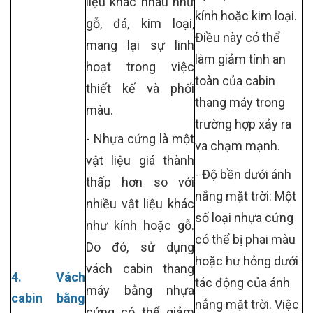
liệu khác nhau như
kính hoặc kim loại.
gỗ, đá, kim loại,
Điều này có thể
mang lại sự linh
làm giảm tính an
hoạt trong việc
toàn của cabin
thiết kế và phối
thang máy trong
màu.
trường hợp xảy ra
- Nhựa cứng là một
va chạm mạnh.
vật liệu giá thành
- Độ bền dưới ánh
thấp hơn so với
nắng mặt trời: Một
nhiều vật liệu khác
số loại nhựa cứng
như kính hoặc gỗ.
có thể bị phai màu
Do đó, sử dụng
hoặc hư hỏng dưới
vách cabin thang
4. Vách
tác động của ánh
máy bằng nhựa
cabin bằng
nắng mặt trời. Việc
cứng có thể giảm