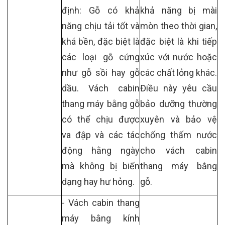
định: Gỗ có khả
khả năng bị mài
năng chịu tải tốt và
mòn theo thời gian,
khá bền, đặc biệt là
đặc biệt là khi tiếp
các loại gỗ cứng
xúc với nước hoặc
như gỗ sồi hay gỗ
các chất lỏng khác.
dầu. Vách cabin
Điều này yêu cầu
thang máy bằng gỗ
bảo dưỡng thường
có thể chịu được
xuyên và bảo vệ
va đập và các tác
chống thấm nước
động hằng ngày
cho vách cabin
mà không bị biến
thang máy bằng
dạng hay hư hỏng.
gỗ.
- Vách cabin thang
máy bằng kính