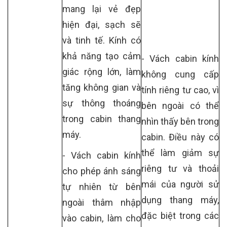
mang lại vẻ đẹp
hiện đại, sạch sẽ
và tinh tế. Kính có
khả năng tạo cảm
- Vách cabin kính
giác rộng lớn, làm
không cung cấp
tăng không gian và
tính riêng tư cao, vì
sự thông thoáng
bên ngoài có thể
trong cabin thang
nhìn thấy bên trong
máy.
cabin. Điều này có
thể làm giảm sự
- Vách cabin kính
riêng tư và thoải
cho phép ánh sáng
mái của người sử
tự nhiên từ bên
dụng thang máy,
ngoài thâm nhập
đặc biệt trong các
vào cabin, làm cho