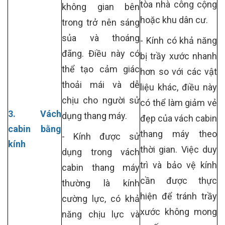
tòa nhà công cộng
không gian bên
hoặc khu dân cư.
trong trở nên sáng
sủa và thoáng
- Kính có khả năng
đãng. Điều này có
bị trầy xước nhanh
thể tạo cảm giác
hơn so với các vật
thoải mái và dễ
liệu khác, điều này
chịu cho người sử
có thể làm giảm vẻ
3. Vách
dụng thang máy.
đẹp của vách cabin
cabin bằng
thang máy theo
- Kính được sử
kính
thời gian. Việc duy
dụng trong vách
trì và bảo vệ kính
cabin thang máy
cần được thực
thường là kính
hiện để tránh trầy
cường lực, có khả
xước không mong
năng chịu lực và