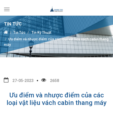
Toggle
navigation
TIN TỨC
Tin Tức
Tin Kỹ Thuật
Ưu điểm và nhược điểm của các loại vật liệu vách cabin thang
máy
27-05-2023
2658
Ưu điểm và nhược điểm của các
loại vật liệu vách cabin thang máy