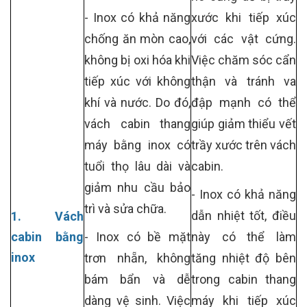
- Inox có khả năng
xước khi tiếp xúc
chống ăn mòn cao,
với các vật cứng.
không bị oxi hóa khi
Việc chăm sóc cẩn
tiếp xúc với không
thận và tránh va
khí và nước. Do đó,
đập mạnh có thể
vách cabin thang
giúp giảm thiểu vết
máy bằng inox có
trầy xước trên vách
tuổi thọ lâu dài và
cabin.
giảm nhu cầu bảo
- Inox có khả năng
trì và sửa chữa.
dẫn nhiệt tốt, điều
1. Vách
cabin
bằng
- Inox có bề mặt
này có thể làm
inox
trơn nhẵn, không
tăng nhiệt độ bên
bám bẩn và dễ
trong cabin thang
dàng vệ sinh. Việc
máy khi tiếp xúc