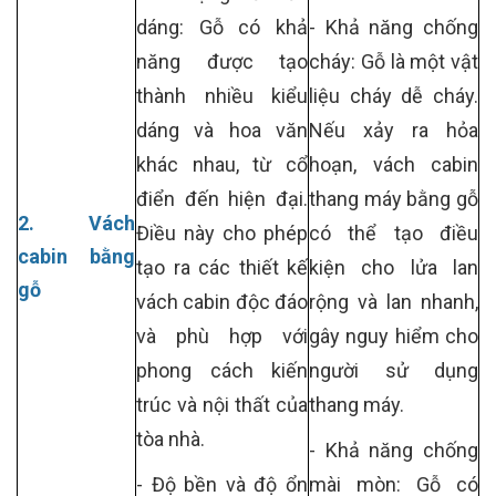
dáng: Gỗ có khả
- Khả năng chống
năng được tạo
cháy: Gỗ là một vật
thành nhiều kiểu
liệu cháy dễ cháy.
dáng và hoa văn
Nếu xảy ra hỏa
khác nhau, từ cổ
hoạn, vách cabin
điển đến hiện đại.
thang máy bằng gỗ
2. Vách
Điều này cho phép
có thể tạo điều
cabin bằng
tạo ra các thiết kế
kiện cho lửa lan
gỗ
vách cabin độc đáo
rộng và lan nhanh,
và phù hợp với
gây nguy hiểm cho
phong cách kiến
người sử dụng
trúc và nội thất của
thang máy.
tòa nhà.
- Khả năng chống
- Độ bền và độ ổn
mài mòn: Gỗ có