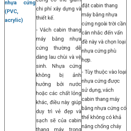
nhựa cứng
đặt cabin thang
chi phí xây dựng và
(PVC,
máy bằng nhựa
thiết kế.
acrylic)
cứng ngoài trời cần
- Vách cabin thang
cân nhắc đến vấn
máy bằng nhựa
đề này và chọn loại
cứng thường dễ
nhựa cứng phù
dàng lau chùi và vệ
hợp.
sinh. Nhựa cứng
- Tùy thuộc vào loại
không bị ảnh
nhựa cứng được
hưởng bởi nước
sử dụng, vách
hoặc các chất lỏng
cabin thang máy
khác, điều này giúp
bằng nhựa cứng có
duy trì vẻ đẹp và
thể không có khả
sạch sẽ của cabin
năng chống cháy
thang máy trong