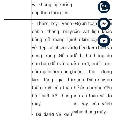
và không bị xuống
cấp theo thời gian.
- Thẩm mỹ: Vách
- Độ an toàn: So với
cabin thang máy
các vật liệu khác
bằng gỗ mang lại
như kim loại, gỗ có
vẻ đẹp tự nhiên và
độ bền kém hơn và
sang trọng. Gỗ có
dễ bị hư hỏng do
sức hấp dẫn và tạo
ẩm ướt, mối mọt
cảm giác ấm cúng,
hoặc tác động
làm tăng giá trị
mạnh. Điều này có
thẩm mỹ của toàn
thể ảnh hưởng đến
bộ thiết kế thang
tính an toàn và độ
máy.
tin cậy của vách
cabin thang máy.
- Đa dạng về kiểu