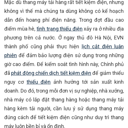
Mặc dù thang máy tải hàng rất tiết kiệm điện, nhưng
không vì thế mà chúng ta dùng không có kế hoạch
dẫn đến hoang phí điện năng. Trong đợt đầu cao
điểm mùa hè,
tình trạng thiếu điện
xảy ra ở nhiều địa
phương trên cả nước. Ở ngay thủ đô Hà Nội, EVN
thành phố cũng phải thực hiện
lịch cắt điện luân
phiên
để đảm bảo lượng điện sử dụng trong những
giờ cao điểm. Để kiểm soát tình hình này, Chính phủ
đã
phát động chiến dịch tiết kiệm điện
để giảm thiểu
nguy cơ
thiếu điện
ảnh hưởng tới sản xuất kinh
doanh. Do đó, trong mỗi đơn vị sự nghiệp, nhà xưởng,
nhà máy có lắp đặt thang hàng hoặc thang máy tải
hàng kèm tải người, cần lưu ý sử dụng thang máy
đúng cách để tiết kiệm điện cũng như duy trì thang
máy luôn bền bỉ và ổn định.