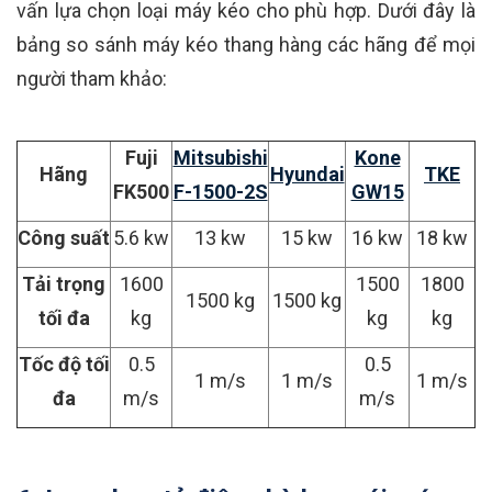
vấn lựa chọn loại máy kéo cho phù hợp. Dưới đây là
bảng so sánh máy kéo thang hàng các hãng để mọi
người tham khảo:
Fuji
Mitsubishi
Kone
Hãng
Hyundai
TKE
FK500
F-1500-2S
GW15
Công suất
5.6 kw
13 kw
15 kw
16 kw
18 kw
Tải trọng
1600
1500
1800
1500 kg
1500 kg
tối đa
kg
kg
kg
Tốc độ tối
0.5
0.5
1 m/s
1 m/s
1 m/s
đa
m/s
m/s