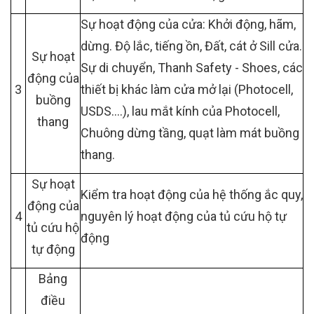
Sự hoạt động của cửa: Khởi động, hãm,
dừng. Độ lắc, tiếng ồn, Đất, cát ở Sill cửa.
Sự hoạt
Sự di chuyển, Thanh Safety - Shoes, các
động của
3
thiết bị khác làm cửa mở lại (Photocell,
buồng
USDS….), lau mắt kính của Photocell,
thang
Chuông dừng tầng, quạt làm mát buồng
thang.
Sự hoạt
Kiểm tra hoạt động của hệ thống ắc quy,
động của
4
nguyên lý hoạt động của tủ cứu hộ tự
tủ cứu hộ
động
tự động
Bảng
điều