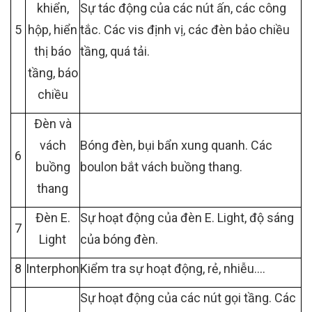
khiển,
Sự tác động của các nút ấn, các công
5
hộp, hiển
tắc. Các vis định vị, các đèn bảo chiều
thị báo
tầng, quá tải.
tầng, báo
chiều
Đèn và
vách
Bóng đèn, bụi bẩn xung quanh. Các
6
buồng
boulon bắt vách buồng thang.
thang
Đèn E.
Sự hoạt động của đèn E. Light, độ sáng
7
Light
của bóng đèn.
8
Interphon
Kiểm tra sự hoạt động, rẻ, nhiễu….
Sự hoạt động của các nút gọi tầng. Các