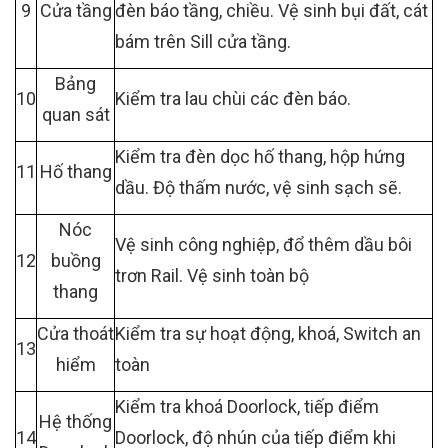
9
Cửa tầng
đèn báo tầng, chiều. Vệ sinh bụi đất, cát
bám trên Sill cửa tầng.
Bảng
10
Kiểm tra lau chùi các đèn báo.
quan sát
Kiểm tra đèn dọc hố thang, hộp hứng
11
Hố thang
dầu. Độ thấm nước, vệ sinh sạch sẽ.
Nóc
Vệ sinh công nghiệp, đổ thêm dầu bôi
12
buồng
trơn Rail. Vệ sinh toàn bộ
thang
Cửa thoát
Kiểm tra sự hoạt động, khoá, Switch an
13
hiểm
toàn
Kiểm tra khoá Doorlock, tiếp điểm
Hệ thống
14
Doorlock, độ nhún của tiếp điểm khi