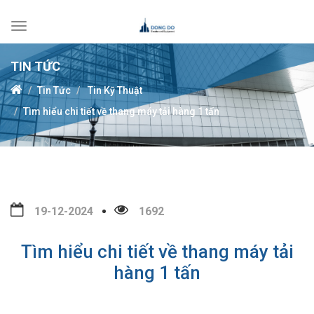
Toggle
navigation
TIN TỨC
Tin Tức
Tin Kỹ Thuật
Tìm hiểu chi tiết về thang máy tải hàng 1 tấn
19-12-2024
1692
Tìm hiểu chi tiết về thang máy tải
hàng 1 tấn