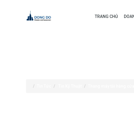
TRANG CHỦ
DOAN
TIN TỨC
Tin Tức
Tin Kỹ Thuật
Thang máy tải hàng cửa 