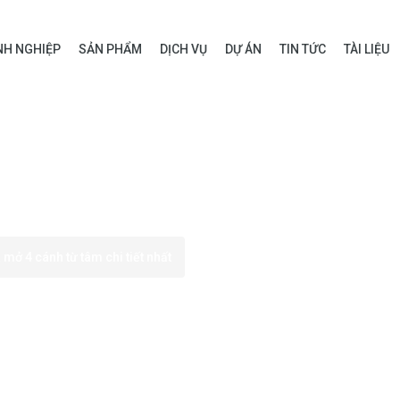
H NGHIỆP
SẢN PHẨM
DỊCH VỤ
DỰ ÁN
TIN TỨC
TÀI LIỆU
mở 4 cánh từ tâm chi tiết nhất