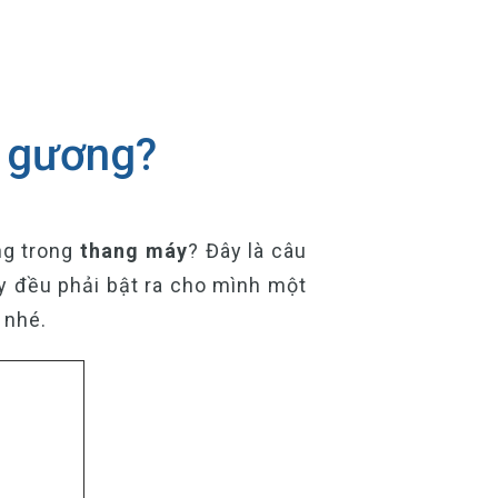
p gương?
ng trong
thang máy
? Đây là câu
y đều phải bật ra cho mình một
 nhé.