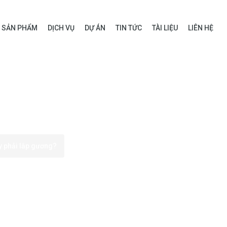
SẢN PHẨM
DỊCH VỤ
DỰ ÁN
TIN TỨC
TÀI LIỆU
LIÊN HỆ
y phải lắp gương?