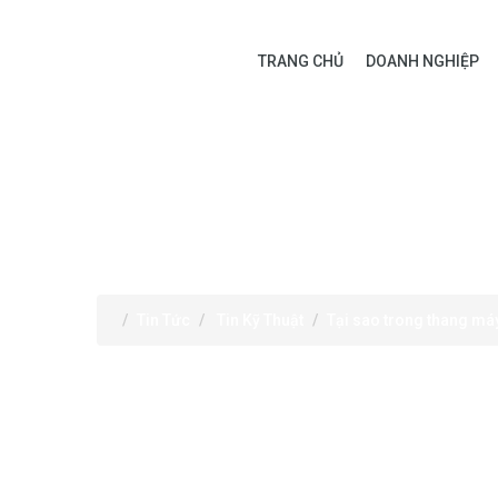
TRANG CHỦ
DOANH NGHIỆP
TIN TỨC
Tin Tức
Tin Kỹ Thuật
Tại sao trong thang má