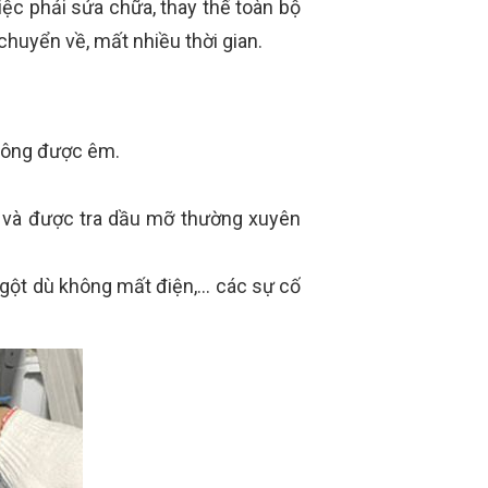
iệc phải sửa chữa, thay thế toàn bộ
 chuyển về, mất nhiều thời gian.
không được êm.
n và được tra dầu mỡ thường xuyên
ngột dù không mất điện,… các sự cố