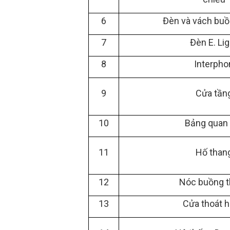
6
Đèn và vách buồ
7
Đèn E. Lig
8
Interpho
9
Cửa tần
10
Bảng quan 
11
Hố than
12
Nóc buồng 
13
Cửa thoát 