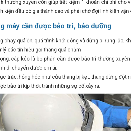
nh
thường xuyên còn giúp tiết kiệm 1 khoản chi phí cho v
linh kiện đều có giá thành cao và phải chờ đợi linh kiện vận
ang máy cần được bảo trì, bảo dưỡng
ng chạy quá ồn, quá trình khởi động và dừng bị rung lắc, 
lý các tín hiệu gọi thang quá chậm
ượng, cáp kéo là bộ phận cần được bảo trì thường xuyê
ình di chuyển được êm ái.
ục trặc, hỏng hóc như cửa thang bị kẹt, thang dừng đột 
c bảo trì kịp thời, tránh những sự cố xảy ra.