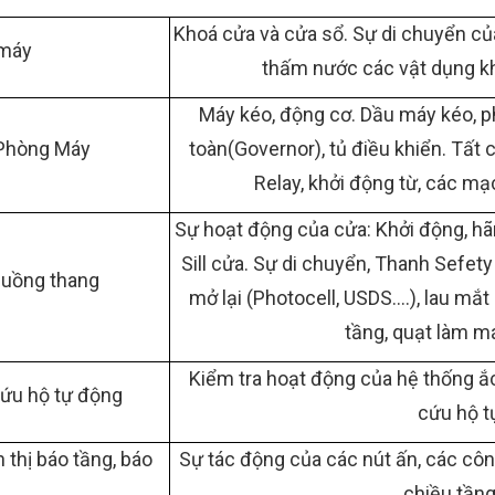
Khoá cửa và cửa sổ. Sự di chuyển củ
 máy
thấm nước các vật dụng k
Máy kéo, động cơ. Dầu máy kéo, ph
g Phòng Máy
toàn(Governor), tủ điều khiển. Tất c
Relay, khởi động từ, các mạ
Sự hoạt động của cửa: Khởi động, hãm,
Sill cửa. Sự di chuyển, Thanh Sefety
buồng thang
mở lại (Photocell, USDS….), lau mắ
tầng, quạt làm m
Kiểm tra hoạt động của hệ thống ắc
cứu hộ tự động
cứu hộ t
 thị báo tầng, báo
Sự tác động của các nút ấn, các công
chiều tầng,