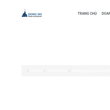
TRANG CHỦ
DOAN
TIN TỨC
Tin Tức
Tin Kỹ Thuật
Những thông tin cần biế