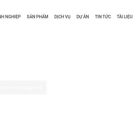
H NGHIỆP
SẢN PHẨM
DỊCH VỤ
DỰ ÁN
TIN TỨC
TÀI LIỆU
t về bảo trì thang máy