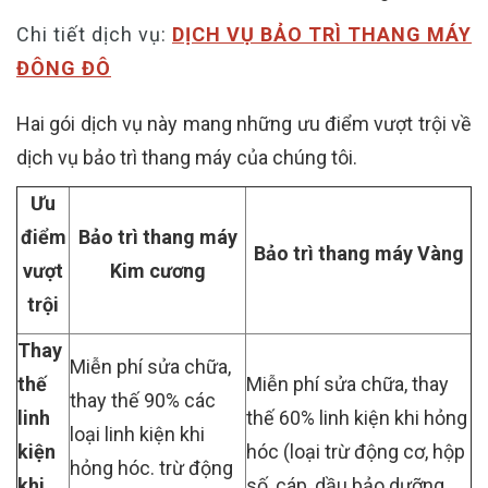
Chi tiết dịch vụ:
DỊCH VỤ BẢO TRÌ THANG MÁY
ĐÔNG ĐÔ
Hai gói dịch vụ này mang những ưu điểm vượt trội về
dịch vụ bảo trì thang máy của chúng tôi.
Ưu
điểm
Bảo trì thang máy
Bảo trì thang máy Vàng
vượt
Kim cương
trội
Thay
Miễn phí sửa chữa,
thế
Miễn phí sửa chữa, thay
thay thế 90% các
linh
thế 60% linh kiện khi hỏng
loại linh kiện khi
kiện
hóc (loại trừ động cơ, hộp
hỏng hóc. trừ động
khi
số, cáp, dầu bảo dưỡng