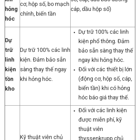
cơ, hộp số, bo mạch
hỏng
cáp, dầu hộp số)
chính, biến tần
hóc
Dự trữ 100% các linh
Dự
kiện phổ thông. Đảm
trữ
Dự trữ 100% các linh
bảo sẵn sàng thay thế
linh
kiện. Đảm bảo sẵn
ngay khi hỏng hóc.
kiện
sàng thay thế ngay
Đối với các thiết bị lớn
(động cơ, hộp số, cáp,
tồn
khi hỏng hóc.
biến tần) khi có hỏng
kho
hóc báo giá thay thế.
Đối với các linh kiện
được miễn phí, kỹ
thuật viên
Kỹ thuật viên chủ
thyssenkrupp chủ