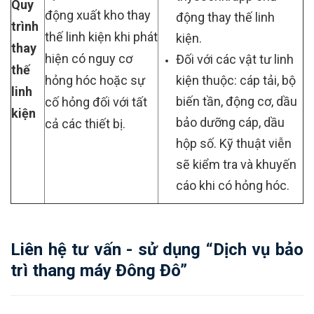
Quy
động xuất kho thay
động thay thế linh
trình
thế linh kiện khi phát
kiện.
thay
hiện có nguy cơ
Đối với các vật tư linh
thế
hỏng hóc hoặc sự
kiện thuộc: cáp tải, bộ
linh
biến tần, động cơ, dầu
cố hỏng đối với tất
kiện
bảo dưỡng cáp, dầu
cả các thiết bị.
hộp số. Kỹ thuật viễn
sẽ kiểm tra và khuyến
cáo khi có hỏng hóc.
Liên hệ tư vấn - sử dụng “Dịch vụ bảo
trì thang máy Đông Đô”