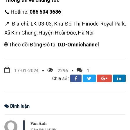
📞 Hotline:
086 504 3686
📍 Địa chỉ: LK 03-03, Khu Đô Thị Hinode Royal Park,
Xã Kim Chung, Huyện Hoài Đức, Hà Nội
🌐 Theo dõi Đông Đô tại
D.D-Omnichannel
17-01-2024
2296
1
Chia sẻ :
Bình luận
Văn Anh
17 Jan 2024 11:13 PM