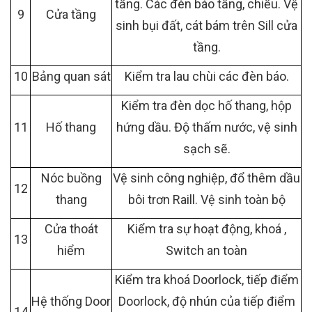
tầng. Các đèn báo tầng, chiều. Vệ
9
Cửa tầng
sinh bụi đất, cát bám trên Sill cửa
tầng.
10
Bảng quan sát
Kiểm tra lau chùi các đèn báo.
Kiểm tra đèn dọc hố thang, hộp
11
Hố thang
hứng dầu. Độ thấm nước, vệ sinh
sạch sẽ.
Nóc buồng
Vệ sinh công nghiệp, đổ thêm dầu
12
thang
bôi trơn Raill. Vệ sinh toàn bộ
Cửa thoát
Kiểm tra sự hoạt động, khoá ,
13
hiểm
Switch an toàn
Kiểm tra khoá Doorlock, tiếp điểm
Hệ thống Door
Doorlock, độ nhún của tiếp điểm
14