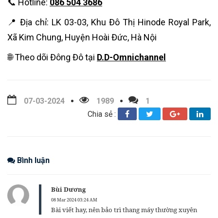
📞 Hotline:
086 504 3686
📍 Địa chỉ: LK 03-03, Khu Đô Thị Hinode Royal Park,
Xã Kim Chung, Huyện Hoài Đức, Hà Nội
🌐 Theo dõi Đông Đô tại
D.D-Omnichannel
07-03-2024
1989
1
Chia sẻ :
Bình luận
Bùi Dương
08 Mar 2024 03:24 AM
Bài viết hay, nên bảo trì thang máy thường xuyên