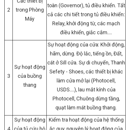
Các thiết bị
toàn (Governor), tủ điều khiển. Tất
2
trong Phòng
cả các chi tiết trong tủ điều khiển:
Máy
Relay, khởi động từ, các mạch
điều khiển, giắc cắm….
Sự hoạt động của cửa: Khởi động,
hãm, dừng. Độ lắc, tiếng ồn, Đất,
cát ở Sill cửa. Sự di chuyển, Thanh
Sự hoạt động
Sefety - Shoes, các thiết bị khác
3
của buồng
làm cửa mở lại (Photocell,
thang
USDS….), lau mắt kính của
Photocell, Chuông dừng tầng,
quạt làm mát buồng thang.
Sự hoạt động
Kiểm tra hoạt động của hệ thống
4
của tủ cứu hộ
ắc quy, nguyên lý hoạt động của