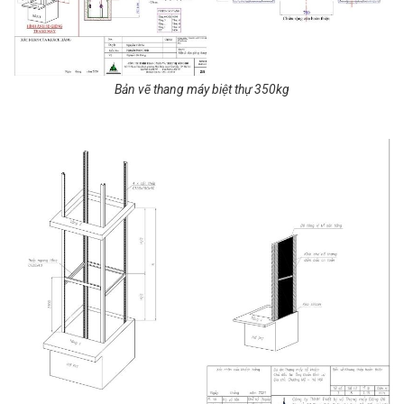
Bản vẽ thang máy biệt thự 350kg