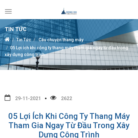
Toggle
navigation
TIN TỨC
Tin Tức
Câu chuyện thang máy
05 Lợi ích khi công ty thang máy tham gia ngay từ đầu trong
xây dựng công trình
29-11-2021
2622
05 Lợi Ích Khi Công Ty Thang Máy
Tham Gia Ngay Từ Đầu Trong Xây
Dựng Công Trình