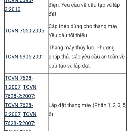
TCVN 6396-
điện. Yêu cầu về cầu tạo và lắp
3:2010
đặt
Cáp thép dùng cho thang máy.
TCVN 7550:2005
Yêu cầu tối thiểu
Thang máy thủy lực. Phương
TCVN 6905:2001
pháp thử. Các yêu cầu an toàn về
cấu tạo và lắp đặt
TCVN 7628-
1:2007
;
TCVN
7628-2:2007
;
TCVN 7628-
Lắp đặt thang máy (Phần 1, 2, 3, 5,
3:2007
;
TCVN
6)
7628-5:2007
;