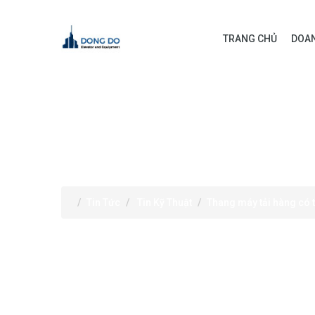
TRANG CHỦ
DOAN
TIN TỨC
Tin Tức
Tin Kỹ Thuật
Thang máy tải hàng có 