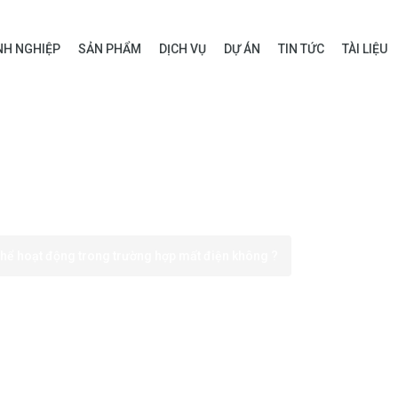
H NGHIỆP
SẢN PHẨM
DỊCH VỤ
DỰ ÁN
TIN TỨC
TÀI LIỆU
thể hoạt động trong trường hợp mất điện không ?