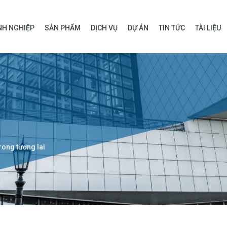
H NGHIỆP
SẢN PHẨM
DỊCH VỤ
DỰ ÁN
TIN TỨC
TÀI LIỆU
ong tương lai