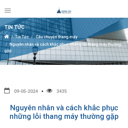
Toggle
navigation
TIN TỨC
Tin Tức
Câu chuyện thang máy
Nguyên nhân và cách khắc phục những lỗi thang máy thường
gặp
09-05-2024
3435
Nguyên nhân và cách khắc phục
những lỗi thang máy thường gặp