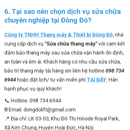
6. Tại sao nên chọn dịch vụ sửa chữa
chuyên nghiệp tại Đông Đô?
Công ty TNHH Thang máy & Thiết bị Đông Đô
, nhà
cung cấp dịch vụ
"Sửa chữa thang máy"
với cam kết
đảm bảo thang máy sau sửa chữa vận hành ổn định,
an toàn và êm ái. Khách hàng có nhu cầu sửa chữa,
bảo trì thang máy tải hàng xin liên hệ hotline
098 734
6944
hoặc đặt lịch/ tư vấn miễn phí
TẠI ĐÂY
. Hân
hạnh phục vụ quý khách!
📞 Hotline: 098 734 6944
🌐 Email: dongdolift@gmail.com
📍 Địa chỉ: LK 03-03, Khu Đô Thị Hinode Royal Park,
Xã Kim Chung, Huyện Hoài Đức, Hà Nội