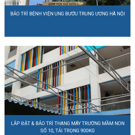
BẢO TRÌ BỆNH VIỆN UNG BƯỚU TRUNG ƯƠNG HÀ NỘI
LẮP ĐẶT & BẢO TRÌ THANG MÁY TRƯỜNG MẦM NON
SỐ 10, TẢI TRỌNG 900KG