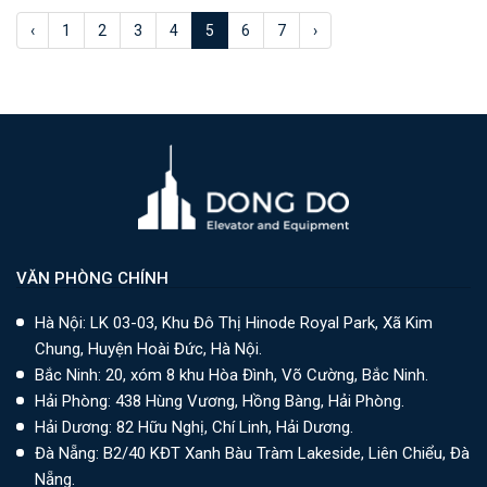
‹
1
2
3
4
5
6
7
›
VĂN PHÒNG CHÍNH
Hà Nội: LK 03-03, Khu Đô Thị Hinode Royal Park, Xã Kim
Chung, Huyện Hoài Đức, Hà Nội.
Bắc Ninh: 20, xóm 8 khu Hòa Đình, Võ Cường, Bắc Ninh.
Hải Phòng: 438 Hùng Vương, Hồng Bàng, Hải Phòng.
Hải Dương: 82 Hữu Nghị, Chí Linh, Hải Dương.
Đà Nẵng: B2/40 KĐT Xanh Bàu Tràm Lakeside, Liên Chiểu, Đà
Nẵng.