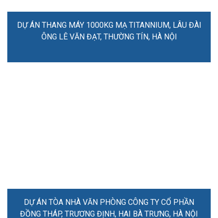
DỰ ÁN THANG MÁY 1000KG MẠ TITANNIUM, LÂU ĐÀI
ÔNG LÊ VĂN ĐẠT, THƯỜNG TÍN, HÀ NỘI
DỰ ÁN TÒA NHÀ VĂN PHÒNG CÔNG TY CỔ PHẦN
ĐỒNG THÁP, TRƯƠNG ĐỊNH, HAI BÀ TRƯNG, HÀ NỘI