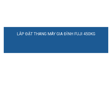
LẮP ĐẶT THANG MÁY GIA ĐÌNH FUJI 450KG