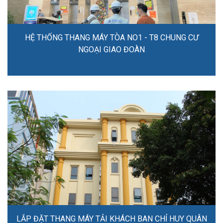
HỆ THỐNG THANG MÁY TÒA NO1 - T8 CHUNG CƯ
NGOẠI GIAO ĐOÀN
LẮP ĐẶT THANG MÁY TẢI KHÁCH BAN CHỈ HUY QUÂN