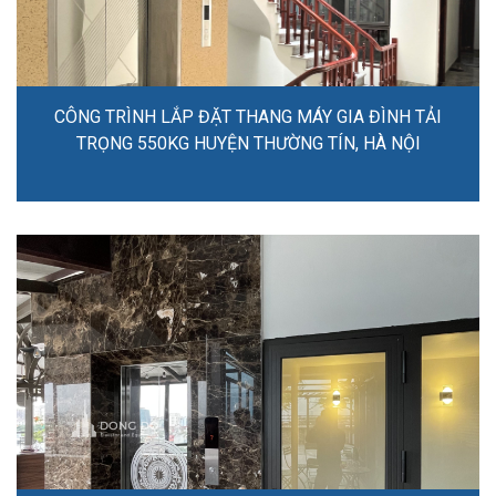
CÔNG TRÌNH LẮP ĐẶT THANG MÁY GIA ĐÌNH TẢI
TRỌNG 550KG HUYỆN THƯỜNG TÍN, HÀ NỘI