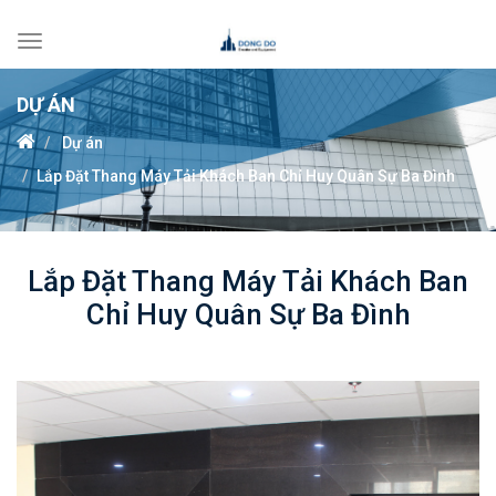
Toggle
navigation
DỰ ÁN
Dự án
Lắp Đặt Thang Máy Tải Khách Ban Chỉ Huy Quân Sự Ba Đình
Lắp Đặt Thang Máy Tải Khách Ban
Chỉ Huy Quân Sự Ba Đình