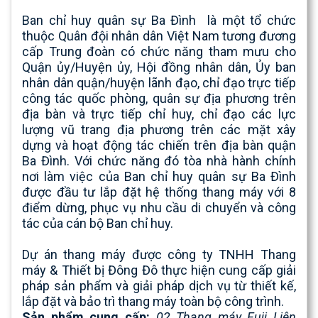
Ban chỉ huy quân sự Ba Đình
là một tổ chức
thuộc
Quân đội nhân dân Việt Nam
tương đương
cấp
Trung đoàn
có chức năng tham mưu cho
Quận ủy/Huyện ủy, Hội đồng nhân dân, Ủy ban
nhân dân quận/huyện lãnh đạo, chỉ đạo trực tiếp
công tác quốc phòng, quân sự địa phương trên
địa bàn và trực tiếp chỉ huy, chỉ đạo các lực
lượng vũ trang địa phương trên các mặt xây
dựng và hoạt động tác chiến trên địa bàn quận
Ba Đình. Với chức năng đó tòa nhà hành chính
nơi làm việc của Ban chỉ huy quân sự Ba Đình
được đầu tư lắp đặt hệ thống thang máy với 8
điểm dừng, phục vụ nhu cầu di chuyển và công
tác của cán bộ Ban chỉ huy.
Dự án thang máy được công ty
TNHH Thang
máy & Thiết bị Đông Đô
thực hiện cung cấp giải
pháp sản phẩm và giải pháp dịch vụ từ thiết kế,
lắp đặt và bảo trì thang máy toàn bộ công trình.
Sản phẩm cung cấp:
02 Thang máy Fuji Liên