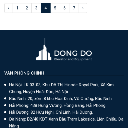
‹
1
2
3
4
5
6
7
›
VĂN PHÒNG CHÍNH
Hà Nội: LK 03-03, Khu Đô Thị Hinode Royal Park, Xã Kim
Chung, Huyện Hoài Đức, Hà Nội.
Bắc Ninh: 20, xóm 8 khu Hòa Đình, Võ Cường, Bắc Ninh.
Hải Phòng: 438 Hùng Vương, Hồng Bàng, Hải Phòng.
Hải Dương: 82 Hữu Nghị, Chí Linh, Hải Dương.
Đà Nẵng: B2/40 KĐT Xanh Bàu Tràm Lakeside, Liên Chiểu, Đà
Nẵng.