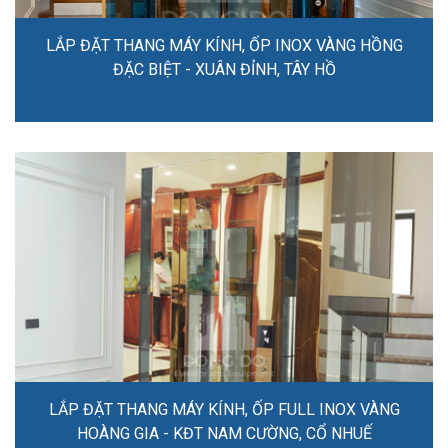
LẮP ĐẶT THANG MÁY KÍNH, ỐP INOX VÀNG HỒNG
ĐẶC BIỆT - XUÂN ĐỈNH, TÂY HỒ
LẮP ĐẶT THANG MÁY KÍNH, ỐP FULL INOX VÀNG
HOÀNG GIA - KĐT NAM CƯỜNG, CỔ NHUẾ