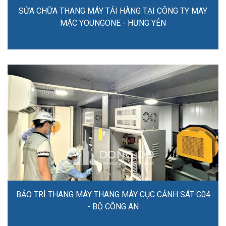
SỬA CHỮA THANG MÁY TẢI HÀNG TẠI CÔNG TY MAY
MẶC YOUNGONE - HƯNG YÊN
BẢO TRÌ THANG MÁY THANG MÁY CỤC CẢNH SÁT C04
- BỘ CÔNG AN