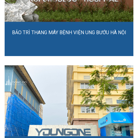
BẢO TRÌ THANG MÁY BỆNH VIỆN UNG BƯỚU HÀ NỘI