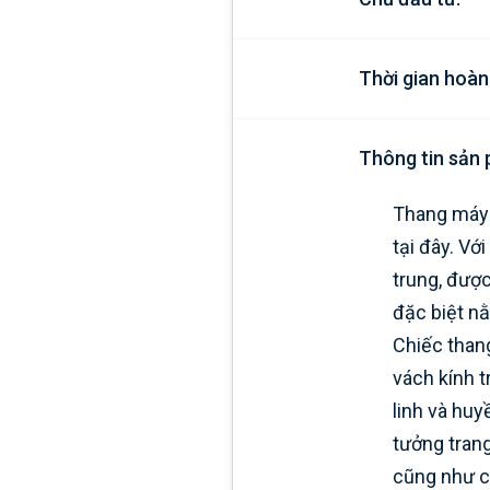
Thời gian hoàn
Thông tin sản
Thang máy 
tại đây. Vớ
trung, được
đặc biệt n
Chiếc thang
vách kính t
linh và huy
tưởng trang
cũng như c