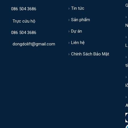
G
Tin tức
086 504 3686
Sản phẩm
Trực cứu hộ
N
Dự án
086 504 3686
Liên hệ
dongdolift@gmail.com
L
Chính Sách Bảo Mật
t
l
A