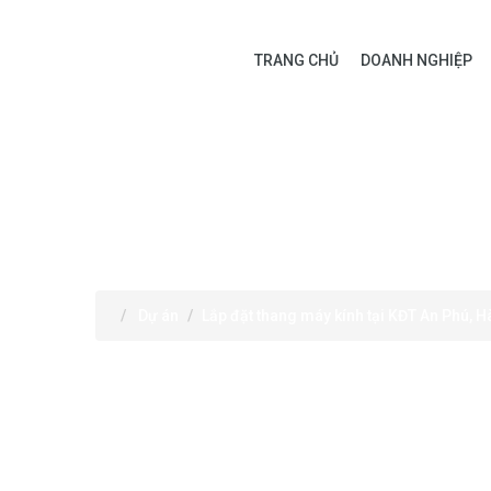
TRANG CHỦ
DOANH NGHIỆP
DỰ ÁN
Dự án
Lắp đặt thang máy kính tại KĐT An Phú, 