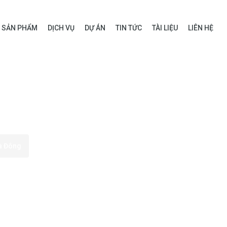
SẢN PHẨM
DỊCH VỤ
DỰ ÁN
TIN TỨC
TÀI LIỆU
LIÊN HỆ
Hà Đông