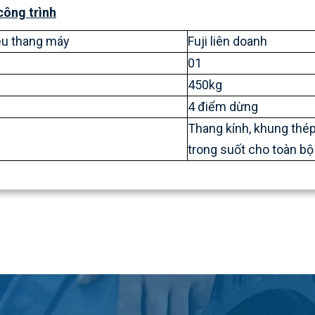
công trình
ệu thang máy
Fuji liên doanh
01
450kg
4 điểm dừng
Thang kính, khung thép
trong suốt cho toàn b