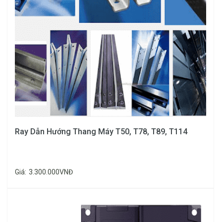
Cáp điện 36
lõi (Dây
Cordon)
Ray Dẫn Hướng Thang Máy T50, T78, T89, T114
Cáp điện 36
Giá:
3.300.000VNĐ
lõi (Dây
Cordon)