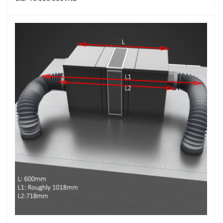
🌐 Theo dõi Đông Đô tại:
https://bit.ly/dongdolift