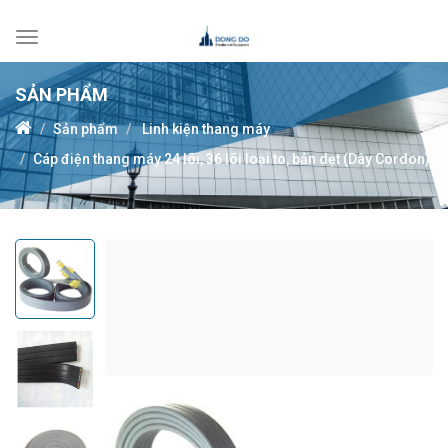
Toggle
navigation
SẢN PHẨM
Sản phẩm
Linh kiện thang máy
Cáp điện thang máy 24 lõi, 36 lõi loại to, bản dẹt (Dây Cordon)