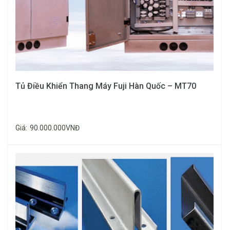
lõi (Dây
Cordon) loại
to, bản dẹt
Tủ Điều Khiển Thang Máy Fuji Hàn Quốc – MT70
Giá:
90.000.000VNĐ
Cáp điện 24
lõi chống
nhiễu (Dây
Cordon) loại
to, bản dẹt