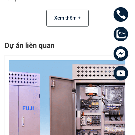
Xem thêm +
Cáp điện 24
Dự án liên quan
lõi (Dây
Cordon) loại
to, bản dẹt
Cáp điện 24