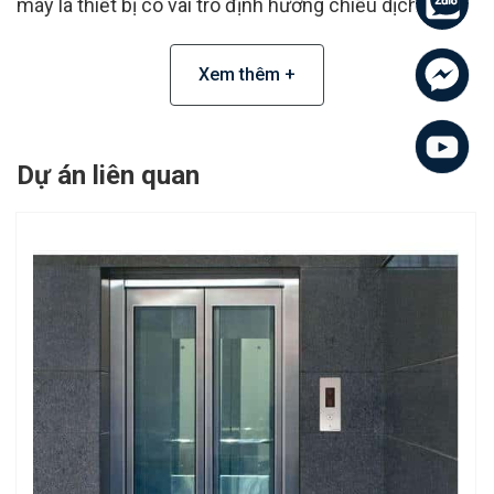
máy là thiết bị có vai trò định hướng chiều dịch
chuyển cho đối trọng hoặc cabin.
Trên thị trường
thang máy hiện nay, loại ray thang máy phổ biến là
Xem thêm +
ray dẫn hướng thang máy thép đúc và tôn uốn. Mỗi
loại phù hợp với mục đích sử dụng khác nhau.
Dự án liên quan
Phân loại dây dẫn hướng thang máy
Tên
ray
dẫn
Ứng
Hình ảnh sản phẩm
hướng
dụng
thang
máy
Thép