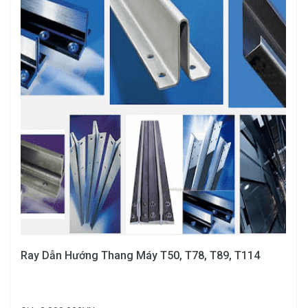
Thép
đúc
dạng
chữ T,
Ray
dùng
T89
cho
thang
máy tải
600 –
1000kg.
Ray Dẫn Hướng Thang Máy T50, T78, T89, T114
Thép