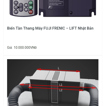
Lợi ích dùng ray dẫn hướng thang máy
Biến Tần Thang Máy FUJI FRENIC – LIFT Nhật Bản
T50, T78, T89, T114
Giá:
10.000.000VNĐ
An toàn: dễ dàng trang bị thêm bộ thắng cơ khí.
Độ ổn định: Ray thẳng gần như tuyệt đối, hành
trình chạy luôn giữ được sự ổn định. Có bass 8 lỗ
khi nối các đỉnh ray lại với nhau, không phải hàn