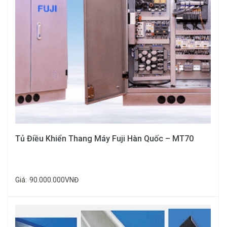
Thép
đục
dạng
chữ T,
Ray
dùng
T78
cho
thang
máy tải
Tủ Điều Khiển Thang Máy Fuji Hàn Quốc – MT70
300 –
600kg.
Giá:
90.000.000VNĐ