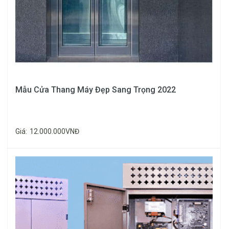
đúc
dạng
chữ T,
dùng
chủ yếu
Ray
Mẫu Cửa Thang Máy Đẹp Sang Trọng 2022
cho
T50
thang
máy tải
Giá:
12.000.000VNĐ
thực
phẩm
50kg –
200kg.