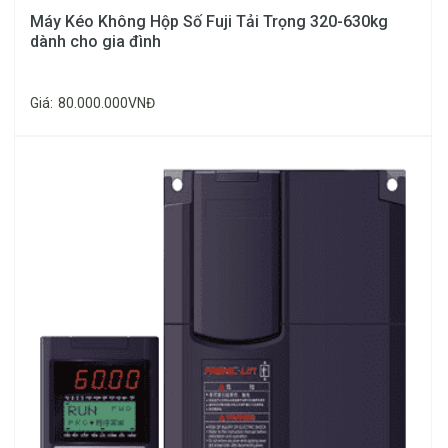
Chức năng của ray dẫn hướng thang
Máy Kéo Không Hộp Số Fuji Tải Trọng 320-630kg
máy
dành cho gia đình
Dẫn hướng cabin hoặc đối trọng thang máy.
Giá:
80.000.000VNĐ
Giữ cho cabin thang máy không rơi tự do khi
thắng cơ hoạt động.
Một số trường hợp động cơ đặt trên đỉnh ray, ray
còn có chức năng đỡ máy.
Các trường hợp dùng V hoặc U làm ray dẫn hướng
thì ray chỉ có 1 tác dụng là dẫn hướng.