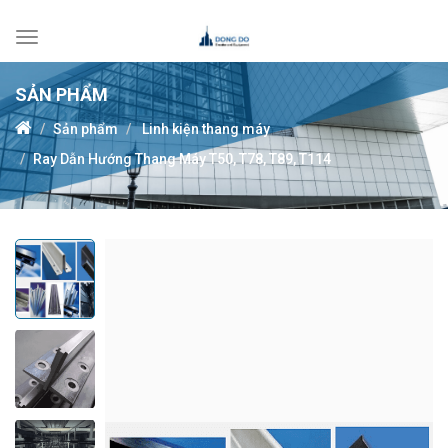
Toggle
navigation
SẢN PHẨM
Sản phẩm
Linh kiện thang máy
Ray Dẫn Hướng Thang Máy T50, T78, T89, T114