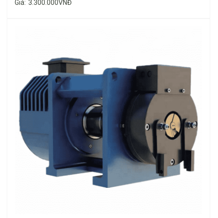
đúc
Giá:
3.300.000VNĐ
dạng
chữ T,
Ray
dùng
T114
cho
thang
máy tải
1000kg
trở lên.
Lưu ý: Đối với những thang máy dùng 4, 6 ray dẫn
hướng cho cabin, tải trên 1000kg, có thể dùng T89
thay vì 2 cây T114.