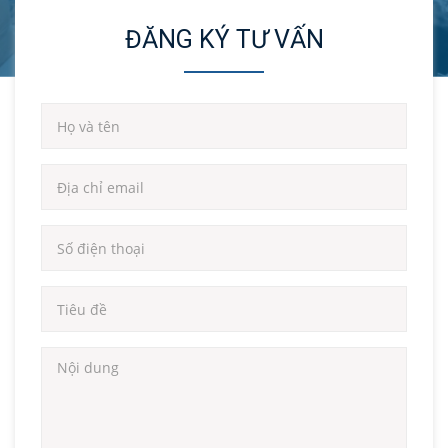
ĐĂNG KÝ TƯ VẤN
Thông tin về chúng tôi:
📞
Hotline:
086 504 3686
📍
Địa chỉ: 53 Phạm Thận Duật, Mai Dịch, Cầu Giấy, Hà Nội
🌐
Theo dõi Đông Đô tại:
https://bit.ly/dongdolift