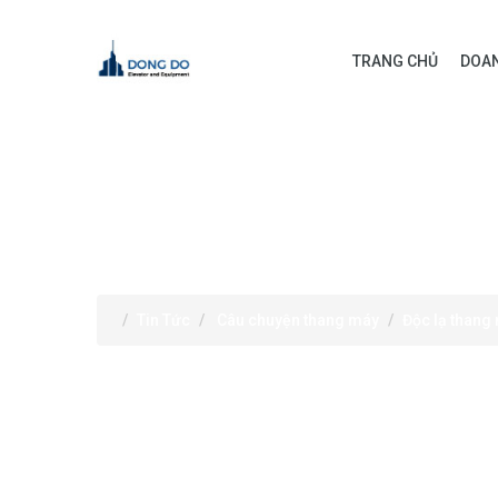
TRANG CHỦ
DOAN
TIN TỨC
Tin Tức
Câu chuyện thang máy
Độc lạ thang 