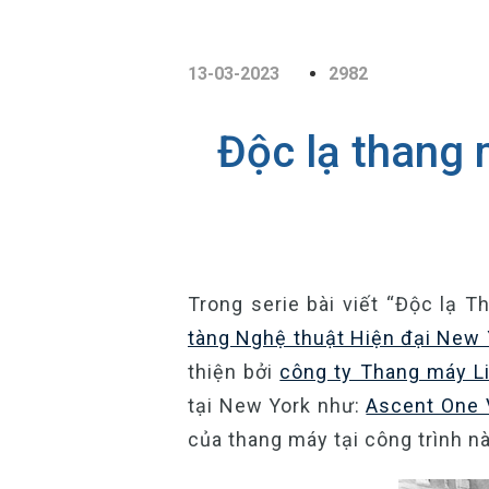
13-03-2023
2982
Độc lạ thang 
Trong serie bài viết “Độc lạ T
tàng Nghệ thuật Hiện đại New
thiện bởi
công ty Thang máy Li
tại New York như:
Ascent One 
của thang máy tại công trình n