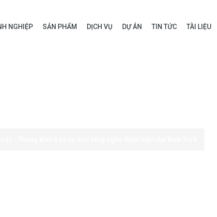
H NGHIỆP
SẢN PHẨM
DỊCH VỤ
DỰ ÁN
TIN TỨC
TÀI LIỆU
máy - Thang kính tròn tại bảo tàng nghệ thuật hiện đại New York