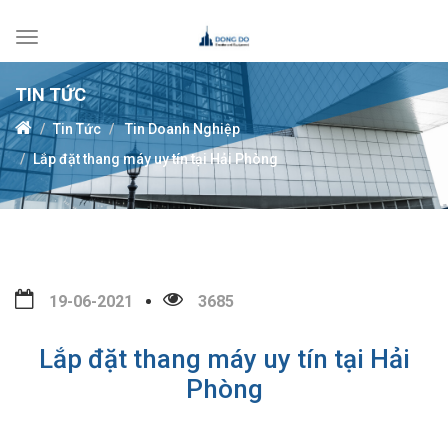
Toggle
navigation
TIN TỨC
Tin Tức
Tin Doanh Nghiệp
Lắp đặt thang máy uy tín tại Hải Phòng
19-06-2021
3685
Lắp đặt thang máy uy tín tại Hải
Phòng