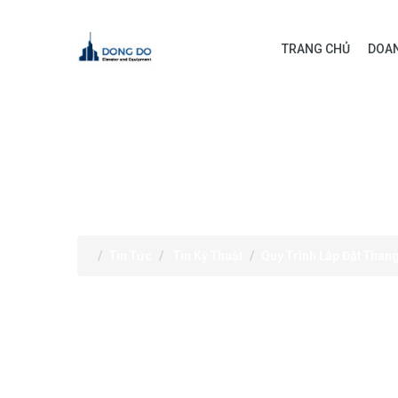
TRANG CHỦ
DOAN
TIN TỨC
Tin Tức
Tin Kỹ Thuật
Quy Trình Lắp Đặt Than