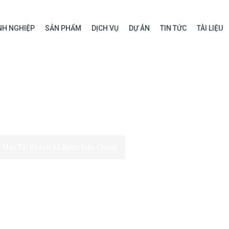
H NGHIỆP
SẢN PHẨM
DỊCH VỤ
DỰ ÁN
TIN TỨC
TÀI LIỆU
g Máy Tải Khách 12 Bước Tiêu Chuẩn