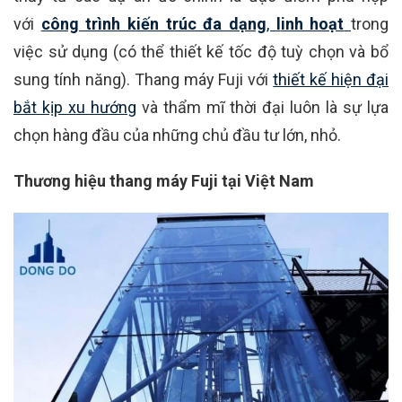
với
công trình kiến trúc đa dạng
,
l
inh hoạt
trong
việc sử dụng (có thể thiết kế tốc độ tuỳ chọn và bổ
sung tính năng). Thang máy Fuji với
thiết kế hiện đại
bắt kịp xu hướng
và thẩm mĩ thời đại luôn là sự lựa
chọn hàng đầu của những chủ đầu tư lớn, nhỏ.
Thương hiệu thang máy Fuji tại Việt Nam