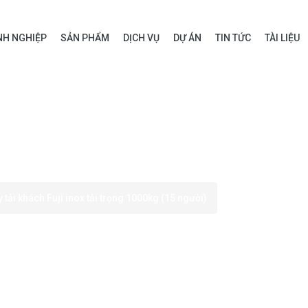
H NGHIỆP
SẢN PHẨM
DỊCH VỤ
DỰ ÁN
TIN TỨC
TÀI LIỆU
tải khách Fuji inox tải trọng 1000kg (15 người)