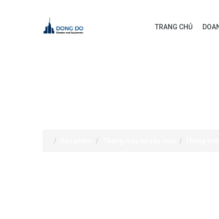
TRANG CHỦ
DOAN
SẢN PHẨM
Sản phẩm
Thang máy hố xây inox
Thang máy 