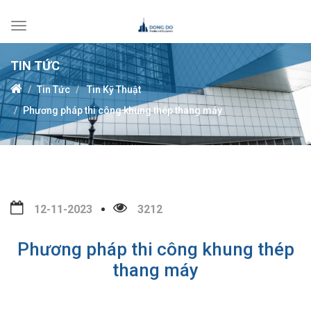
Toggle
navigation
TIN TỨC
Tin Tức
Tin Kỹ Thuật
Phương pháp thi công khung thép thang máy
12-11-2023
3212
Phương pháp thi công khung thép
thang máy