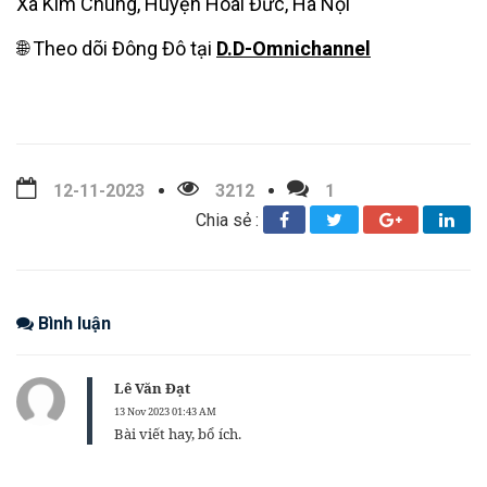
Xã Kim Chung, Huyện Hoài Đức, Hà Nội
🌐 Theo dõi Đông Đô tại
D.D-Omnichannel
12-11-2023
3212
1
Chia sẻ :
Bình luận
Lê Văn Đạt
13 Nov 2023 01:43 AM
Bài viết hay, bổ ích.