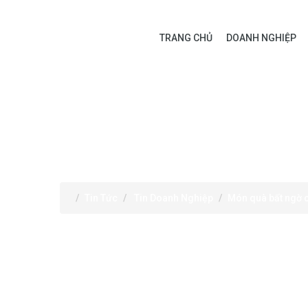
TRANG CHỦ
DOANH NGHIỆP
TIN TỨC
Tin Tức
Tin Doanh Nghiệp
Món quà bất ngờ 