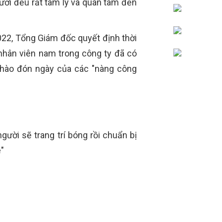
ười đều rất tâm lý và quan tâm đến
022, Tổng Giám đốc quyết định thời
nhân viên nam trong công ty đã có
 chào đón ngày của các "nàng công
ười sẽ trang trí bóng rồi chuẩn bị
e"