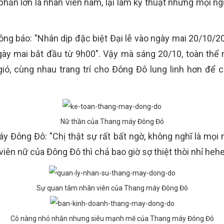
phần lớn là nhân viên nam, lại làm kỹ thuật nhưng mọi ng
ng báo: "Nhân dịp đặc biệt Đại lễ vào ngày mai 20/10/2
gày mai bắt đầu từ 9h00". Vậy mà sáng 20/10, toàn thể 
ió, cùng nhau trang trí cho Đông Đô lung linh hơn để
Nữ thần của Thang máy Đông Đô
 Đông Đô: "Chị thật sự rất bất ngờ, không nghĩ là mọi ng
iên nữ của Đông Đô thì chả bao giờ sợ thiệt thòi nhỉ heh
Sự quan tâm nhân viên của Thang máy Đông Đô
Cô nàng nhỏ nhắn nhưng siêu mạnh mẽ của Thang máy Đông Đô