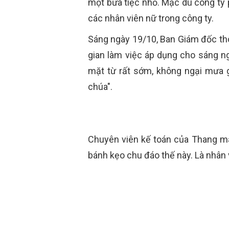
một bữa tiệc nhỏ. Mặc dù công ty 
các nhân viên nữ trong công ty.
Sáng ngày 19/10, Ban Giám đốc thô
gian làm việc áp dụng cho sáng n
mặt từ rất sớm, không ngại mưa g
chúa".
Chuyên viên kế toán của Thang máy
bánh kẹo chu đáo thế này. Là nhân v