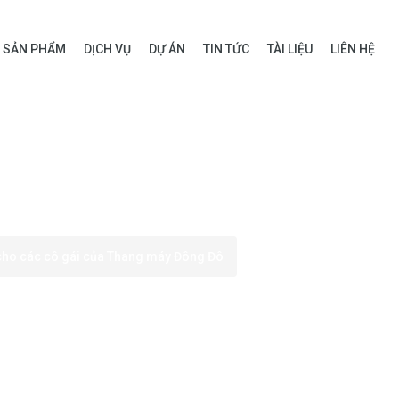
SẢN PHẨM
DỊCH VỤ
DỰ ÁN
TIN TỨC
TÀI LIỆU
LIÊN HỆ
cho các cô gái của Thang máy Đông Đô