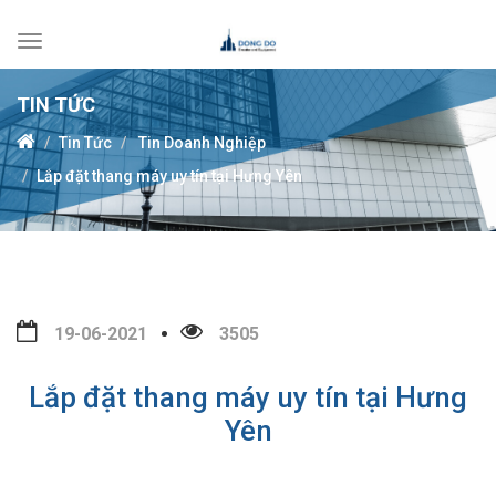
Toggle
navigation
TIN TỨC
Tin Tức
Tin Doanh Nghiệp
Lắp đặt thang máy uy tín tại Hưng Yên
19-06-2021
3505
Lắp đặt thang máy uy tín tại Hưng
Yên