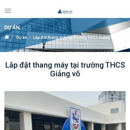
Toggle
navigation
DỰ ÁN
Dự án
Lắp đặt thang máy tại trường THCS Giảng võ
Lắp đặt thang máy tại trường THCS
Giảng võ