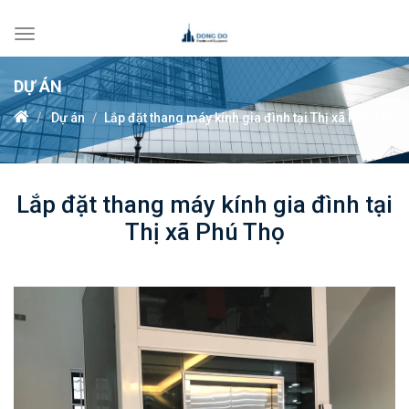
Toggle
navigation
DỰ ÁN
Dự án
Lắp đặt thang máy kính gia đình tại Thị xã Phú Thọ
Lắp đặt thang máy kính gia đình tại
Thị xã Phú Thọ