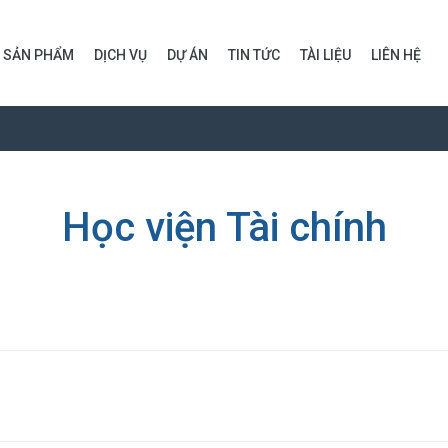
SẢN PHẨM
DỊCH VỤ
DỰ ÁN
TIN TỨC
TÀI LIỆU
LIÊN HỆ
Học viện Tài chính