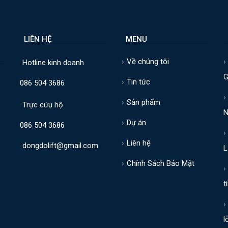
LIÊN HỆ
MENU
B
Về chúng tôi
Hotline kinh doanh
G
Tin tức
086 504 3686
Sản phẩm
Trực cứu hộ
N
Dự án
086 504 3686
Liên hệ
dongdolift@gmail.com
L
Chính Sách Bảo Mật
t
l