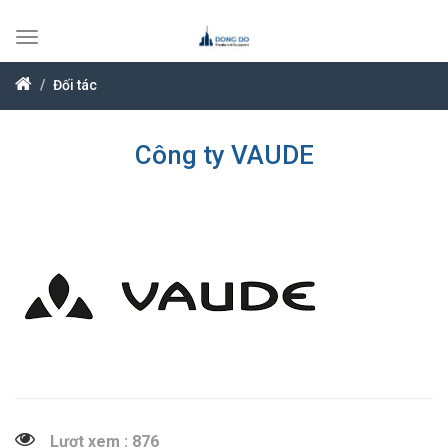
Toggle
navigation
Đối tác
Công ty VAUDE
Lượt xem : 876