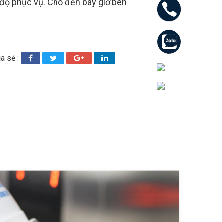
i độ phục vụ. Cho đến bây giờ bên
ia sẻ :