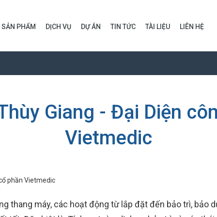
SẢN PHẨM
DỊCH VỤ
DỰ ÁN
TIN TỨC
TÀI LIỆU
LIÊN HỆ
Thùy Giang - Đại Diện côn
Vietmedic
ng thang máy, các hoạt động từ lắp đặt đến bảo trì, bảo