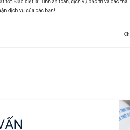
tốt. Đặc biệt là: Tính an toàn, dịch vụ bảo trì và các thá
hận dịch vụ của các bạn!
Ch
 VẤN