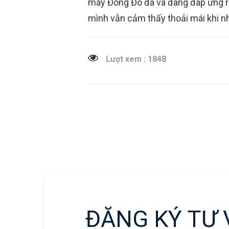
máy Đông Đô đã và đang đáp ứng rất 
mình vẫn cảm thấy thoải mái khi n
Lượt xem : 1848
ĐĂNG KÝ TƯ