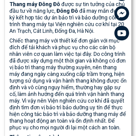
Thang máy Đông Đô
được sự tin tưởng của chủ
đầu tư về năng lực,
Đông Đô
đã may mắn được
ký kết hợp tác dự án bảo trì và bảo dưỡng công
trình thang máy tại Viện nghiên cứu cơ khí tại 20
An Trạch, Cát Linh, Đống Đa, Hà Nội.
Chiếc thang máy với thiết kế đơn giản với mục
đích để tải khách và phục vụ cho các cán bộ
nhân viên cơ quan làm việc tại đây. Do công trình
đã được xây dựng một thời gian và không có đơn
vị bảo trì thang máy thường xuyên, nên thang
máy đang ngày càng xuống cấp trầm trọng, hiện
tượng sử dụng và vận hành thang không được ổn
định và vô cùng nguy hiểm, thường hay gặp sự
cố, làm ảnh hưởng đến quá trình vận hành thang
máy. Vì vậy nên Viện nghiên cứu cơ khí đã quyết
định tìm đơn vị bảo trì bảo dưỡng uy tín để thực
hiện công tác bảo trì và bảo dưỡng thang máy để
thang hoạt động an toàn và ổn định nhất. Để
phục vụ cho mọi người đi lại một cách an toàn.