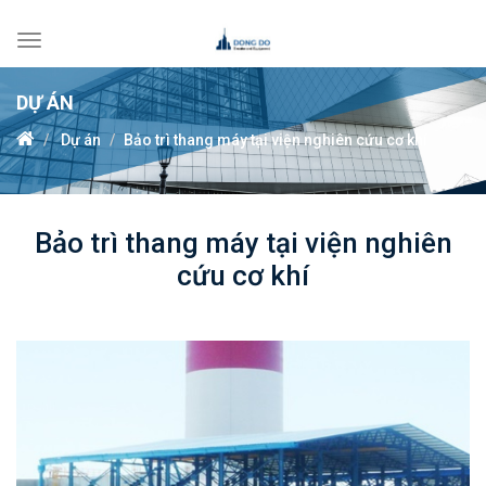
Toggle
navigation
DỰ ÁN
Dự án
Bảo trì thang máy tại viện nghiên cứu cơ khí
Bảo trì thang máy tại viện nghiên
cứu cơ khí