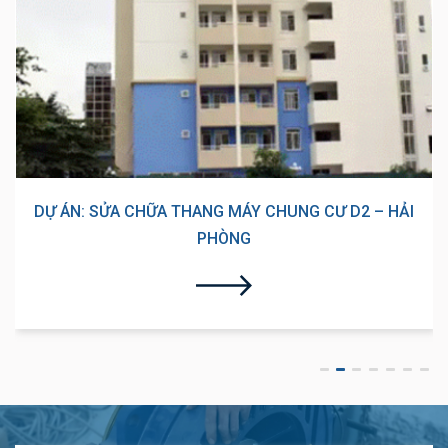
DỰ ÁN: SỬA CHỮA THANG MÁY CHUNG CƯ HH3 - HH4,
ĐỔNG QUỐC BÌNH, HP